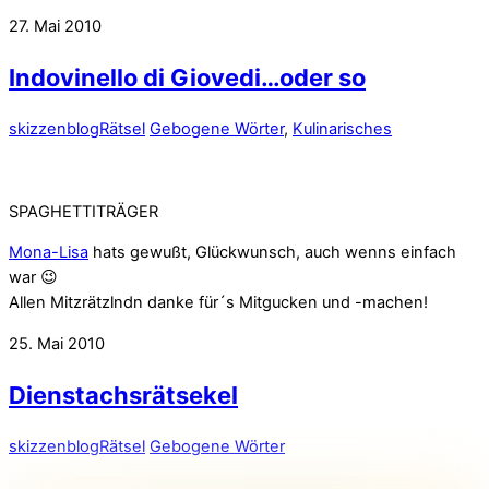
27. Mai 2010
Indovinello di Giovedi…oder so
skizzenblog
Rätsel
Gebogene Wörter
,
Kulinarisches
SPAGHETTITRÄGER
Mona-Lisa
hats gewußt, Glückwunsch, auch wenns einfach
war 😉
Allen Mitzrätzlndn danke für´s Mitgucken und -machen!
25. Mai 2010
Dienstachsrätsekel
skizzenblog
Rätsel
Gebogene Wörter