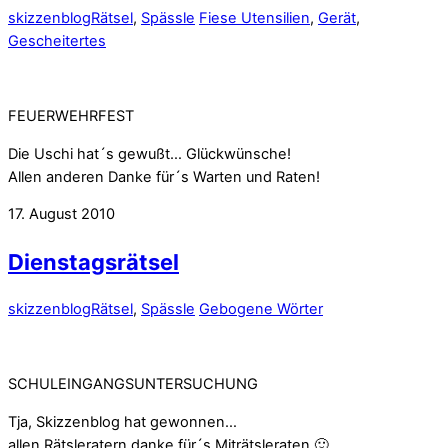
skizzenblog
Rätsel
,
Spässle
Fiese Utensilien
,
Gerät
,
Gescheitertes
FEUERWEHRFEST
Die Uschi hat´s gewußt… Glückwünsche!
Allen anderen Danke für´s Warten und Raten!
17. August 2010
Dienstagsrätsel
skizzenblog
Rätsel
,
Spässle
Gebogene Wörter
SCHULEINGANGSUNTERSUCHUNG
Tja, Skizzenblog hat gewonnen…
allen Rätsleratern danke für´s Miträtsleraten 🙂