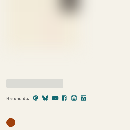
Mastodon
Bluesky
Youtube
Facebook
Instagram
Pixelfed
Hie und da: