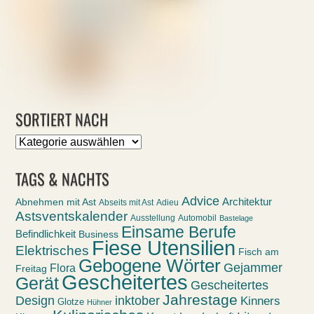
SORTIERT NACH
Sortiert
nach
TAGS & NACHTS
Advice
Abnehmen mit Ast
Architektur
Abseits mit Ast
Adieu
Astsventskalender
Ausstellung
Automobil
Bastelage
Einsame Berufe
Befindlichkeit
Business
Fiese Utensilien
Elektrisches
Fisch am
Gebogene Wörter
Gejammer
Flora
Freitag
Gescheitertes
Gerät
Gescheitertes
Jahrestage
Design
inktober
Kinners
Glotze
Hühner