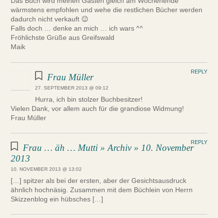
Das Buch wird meinen Gästen gleich am Wochenende
wärmstens empfohlen und wehe die restlichen Bücher werden
dadurch nicht verkauft 😉
Falls doch … denke an mich … ich wars ^^
Fröhlichste Grüße aus Greifswald
Maik
REPLY
Frau Müller
27. SEPTEMBER 2013 @ 09:12
Hurra, ich bin stolzer Buchbesitzer!
Vielen Dank, vor allem auch für die grandiose Widmung!
Frau Müller
REPLY
Frau … äh … Mutti » Archiv » 10. November
2013
10. NOVEMBER 2013 @ 13:02
[…] spitzer als bei der ersten, aber der Gesichtsausdruck
ähnlich hochnäsig. Zusammen mit dem Büchlein von Herrn
Skizzenblog ein hübsches […]