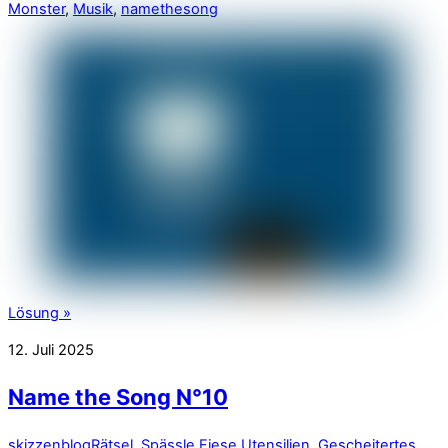
Monster
,
Musik
,
namethesong
Lösung »
12. Juli 2025
Name the Song N°10
skizzenblog
Rätsel
,
Spässle
Fiese Utensilien
,
Gescheitertes
,