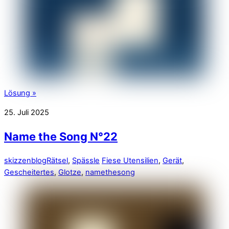
Lösung »
25. Juli 2025
Name the Song N°22
skizzenblog
Rätsel
,
Spässle
Fiese Utensilien
,
Gerät
,
Gescheitertes
,
Glotze
,
namethesong