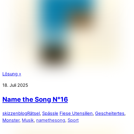
Lösung »
18. Juli 2025
Name the Song N°16
skizzenblog
Rätsel
,
Spässle
Fiese Utensilien
,
Gescheitertes
,
Monster
,
Musik
,
namethesong
,
Sport