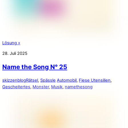
Lösung »
28. Juli 2025
Name the Song N° 25
skizzenblog
Rätsel
,
Spässle
Automobil
,
Fiese Utensilien
,
Gescheitertes
,
Monster
,
Musik
,
namethesong