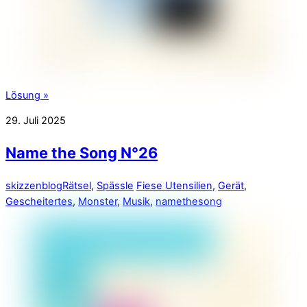
Lösung »
29. Juli 2025
Name the Song N°26
skizzenblog
Rätsel
,
Spässle
Fiese Utensilien
,
Gerät
,
Gescheitertes
,
Monster
,
Musik
,
namethesong