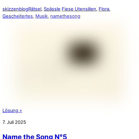
skizzenblog
Rätsel
,
Spässle
Fiese Utensilien
,
Flora
,
Gescheitertes
,
Musik
,
namethesong
Lösung »
7. Juli 2025
Name the Song N°5