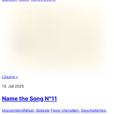
Lösung »
13. Juli 2025
Name the Song N°11
skizzenblog
Rätsel
,
Spässle
Fiese Utensilien
,
Gescheitertes
,