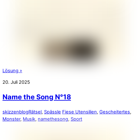
Lösung »
20. Juli 2025
Name the Song N°18
skizzenblog
Rätsel
,
Spässle
Fiese Utensilien
,
Gescheitertes
,
Monster
,
Musik
,
namethesong
,
Sport