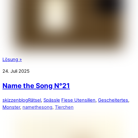
Lösung »
24. Juli 2025
Name the Song N°21
skizzenblog
Rätsel
,
Spässle
Fiese Utensilien
,
Gescheitertes
,
Monster
,
namethesong
,
Tierchen