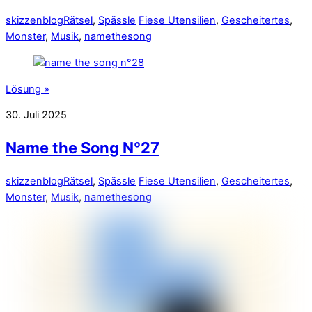
skizzenblog
Rätsel
,
Spässle
Fiese Utensilien
,
Gescheitertes
,
Monster
,
Musik
,
namethesong
Lösung »
30. Juli 2025
Name the Song N°27
skizzenblog
Rätsel
,
Spässle
Fiese Utensilien
,
Gescheitertes
,
Monster
,
Musik
,
namethesong