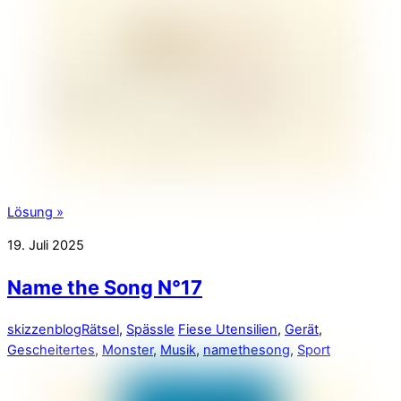
Lösung »
19. Juli 2025
Name the Song N°17
skizzenblog
Rätsel
,
Spässle
Fiese Utensilien
,
Gerät
,
Gescheitertes
,
Monster
,
Musik
,
namethesong
,
Sport