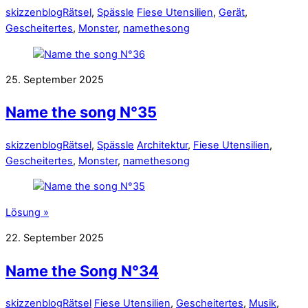
skizzenblog
Rätsel
,
Spässle
Fiese Utensilien
,
Gerät
,
Gescheitertes
,
Monster
,
namethesong
25. September 2025
Name the song N°35
skizzenblog
Rätsel
,
Spässle
Architektur
,
Fiese Utensilien
,
Gescheitertes
,
Monster
,
namethesong
Lösung »
22. September 2025
Name the Song N°34
skizzenblog
Rätsel
Fiese Utensilien
,
Gescheitertes
,
Musik
,