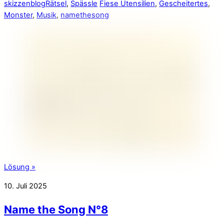
skizzenblog
Rätsel
,
Spässle
Fiese Utensilien
,
Gescheitertes
,
Monster
,
Musik
,
namethesong
Lösung »
10. Juli 2025
Name the Song N°8