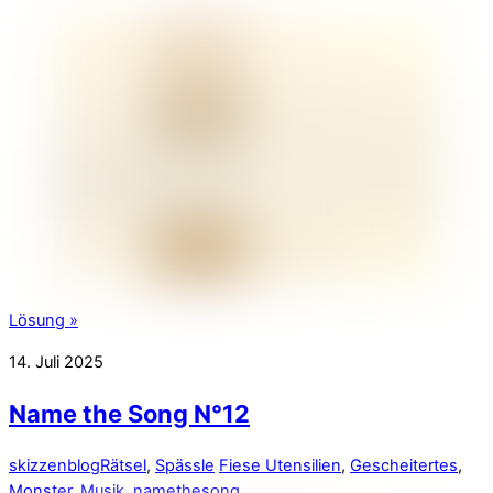
Lösung »
14. Juli 2025
Name the Song N°12
skizzenblog
Rätsel
,
Spässle
Fiese Utensilien
,
Gescheitertes
,
Monster
,
Musik
,
namethesong