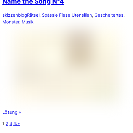
Name the Song N°4
skizzenblog
Rätsel
,
Spässle
Fiese Utensilien
,
Gescheitertes
,
Monster
,
Musik
Lösung »
1
2
3
4
›
»