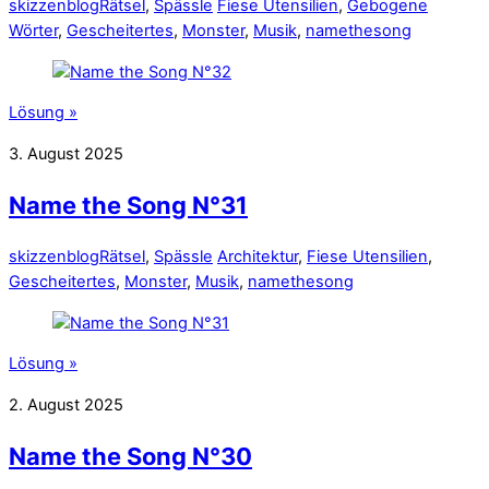
skizzenblog
Rätsel
,
Spässle
Fiese Utensilien
,
Gebogene
Wörter
,
Gescheitertes
,
Monster
,
Musik
,
namethesong
Lösung »
3. August 2025
Name the Song N°31
skizzenblog
Rätsel
,
Spässle
Architektur
,
Fiese Utensilien
,
Gescheitertes
,
Monster
,
Musik
,
namethesong
Lösung »
2. August 2025
Name the Song N°30