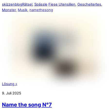
skizzenblog
Rätsel
,
Spässle
Fiese Utensilien
,
Gescheitertes
,
Monster
,
Musik
,
namethesong
Lösung »
9. Juli 2025
Name the song N°7