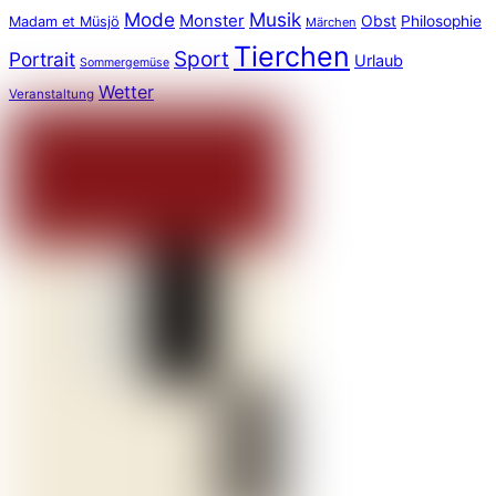
Mode
Musik
Monster
Obst
Philosophie
Madam et Müsjö
Märchen
Tierchen
Sport
Portrait
Urlaub
Sommergemüse
Wetter
Veranstaltung