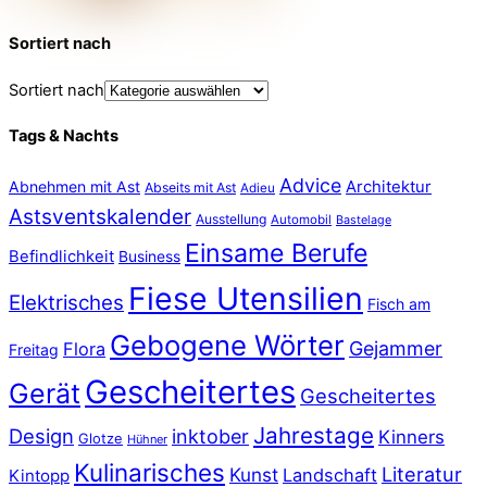
Sortiert nach
Sortiert nach
Tags & Nachts
Advice
Abnehmen mit Ast
Architektur
Abseits mit Ast
Adieu
Astsventskalender
Ausstellung
Automobil
Bastelage
Einsame Berufe
Befindlichkeit
Business
Fiese Utensilien
Elektrisches
Fisch am
Gebogene Wörter
Gejammer
Flora
Freitag
Gescheitertes
Gerät
Gescheitertes
Jahrestage
Design
inktober
Kinners
Glotze
Hühner
Kulinarisches
Literatur
Kunst
Landschaft
Kintopp