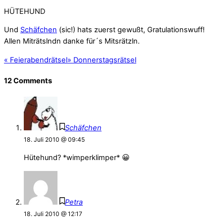
HÜTEHUND
Und
Schäfchen
(sic!) hats zuerst gewußt, Gratulationswuff!
Allen Miträtslndn danke für´s Mitsrätzln.
«
Feierabendrätsel
»
Donnerstagsrätsel
12 Comments
Schäfchen
18. Juli 2010 @ 09:45
Hütehund? *wimperklimper* 😀
Petra
18. Juli 2010 @ 12:17