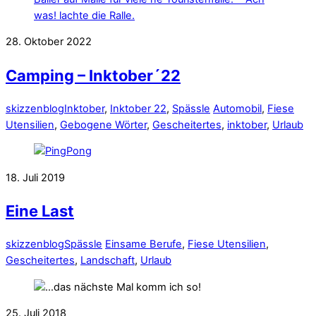
28. Oktober 2022
Camping – Inktober´22
skizzenblog
Inktober
,
Inktober 22
,
Spässle
Automobil
,
Fiese
Utensilien
,
Gebogene Wörter
,
Gescheitertes
,
inktober
,
Urlaub
18. Juli 2019
Eine Last
skizzenblog
Spässle
Einsame Berufe
,
Fiese Utensilien
,
Gescheitertes
,
Landschaft
,
Urlaub
25. Juli 2018