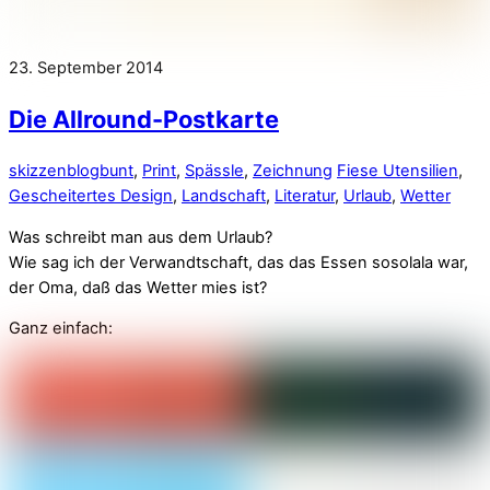
23. September 2014
Die Allround-Postkarte
skizzenblog
bunt
,
Print
,
Spässle
,
Zeichnung
Fiese Utensilien
,
Gescheitertes Design
,
Landschaft
,
Literatur
,
Urlaub
,
Wetter
Was schreibt man aus dem Urlaub?
Wie sag ich der Verwandtschaft, das das Essen sosolala war,
der Oma, daß das Wetter mies ist?
Ganz einfach: