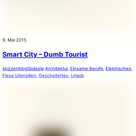
9. Mai 2015
Smart City – Dumb Tourist
skizzenblog
Spässle
Architektur
,
Einsame Berufe
,
Elektrisches
,
Fiese Utensilien
,
Gescheitertes
,
Urlaub