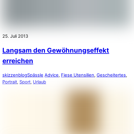
25. Juli 2013
Langsam den Gewöhnungseffekt
erreichen
skizzenblog
Spässle
Advice
,
Fiese Utensilien
,
Gescheitertes
,
Portrait
,
Sport
,
Urlaub