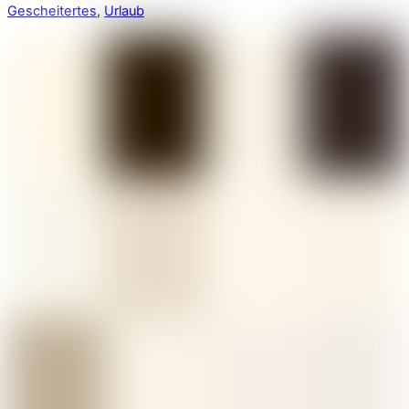
Gescheitertes
,
Urlaub