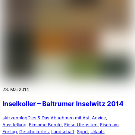
23. Mai 2014
Inselkoller – Baltrumer Inselwitz 2014
skizzenblog
Dies & Das
Abnehmen mit Ast
,
Advice
,
Ausstellung
,
Einsame Berufe
,
Fiese Utensilien
,
Fisch am
Freitag
,
Gescheitertes
,
Landschaft
,
Sport
,
Urlaub
,