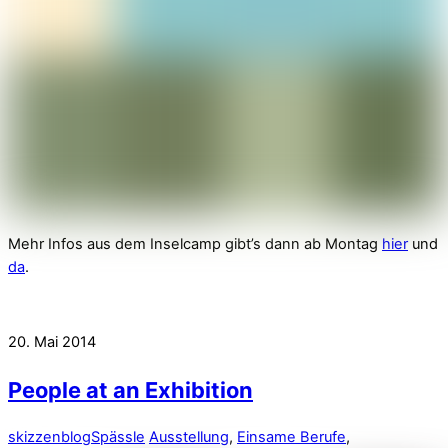
Mehr Infos aus dem Inselcamp gibt’s dann ab Montag
hier
und
da
.
20. Mai 2014
People at an Exhibition
skizzenblog
Spässle
Ausstellung
,
Einsame Berufe
,