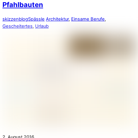
Pfahlbauten
skizzenblog
Spässle
Architektur
,
Einsame Berufe
,
Gescheitertes
,
Urlaub
2. August 2016