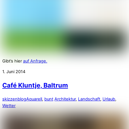
Gibt’s hier
auf Anfrage.
1. Juni 2014
Café Kluntje, Baltrum
skizzenblog
Aquarell
,
bunt
Architektur
,
Landschaft
,
Urlaub
,
Wetter