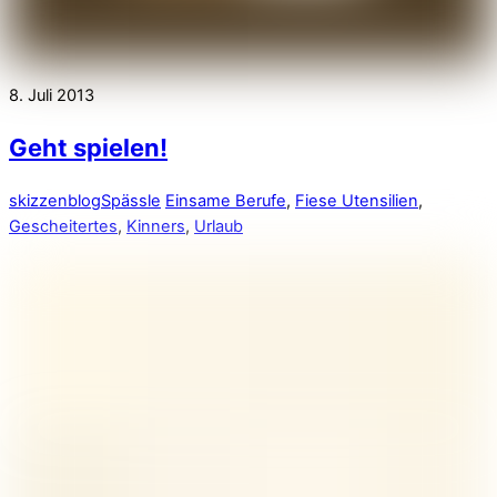
8. Juli 2013
Geht spielen!
skizzenblog
Spässle
Einsame Berufe
,
Fiese Utensilien
,
Gescheitertes
,
Kinners
,
Urlaub