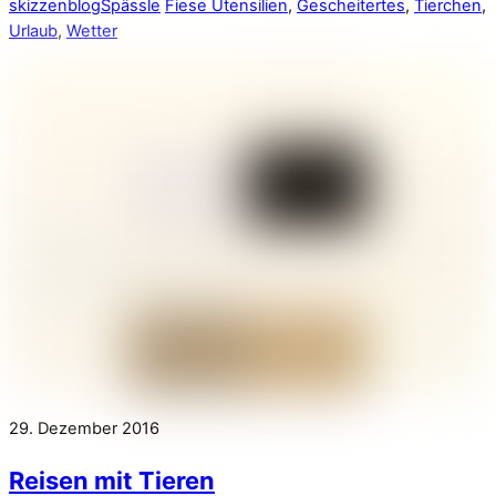
skizzenblog
Spässle
Fiese Utensilien
,
Gescheitertes
,
Tierchen
,
Urlaub
,
Wetter
29. Dezember 2016
Reisen mit Tieren