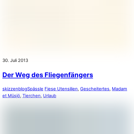
30. Juli 2013
Der Weg des Fliegenfängers
skizzenblog
Spässle
Fiese Utensilien
,
Gescheitertes
,
Madam
et Müsjö
,
Tierchen
,
Urlaub