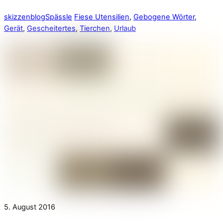
skizzenblog
Spässle
Fiese Utensilien
,
Gebogene Wörter
,
Gerät
,
Gescheitertes
,
Tierchen
,
Urlaub
5. August 2016