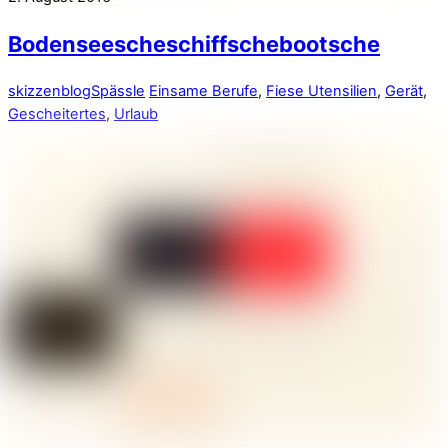
Bodenseescheschiffschebootsche
skizzenblog
Spässle
Einsame Berufe
,
Fiese Utensilien
,
Gerät
,
Gescheitertes
,
Urlaub