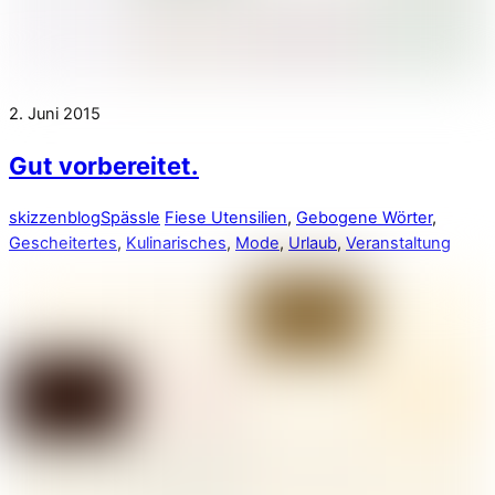
2. Juni 2015
Gut vorbereitet.
skizzenblog
Spässle
Fiese Utensilien
,
Gebogene Wörter
,
Gescheitertes
,
Kulinarisches
,
Mode
,
Urlaub
,
Veranstaltung