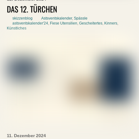
DAS 12. TÜRCHEN
skizzenblog
Astsventskalender
,
Spässle
astsventskalender'24
,
Fiese Utensilien
,
Gescheitertes
,
Kinners
,
Künstliches
11. Dezember 2024