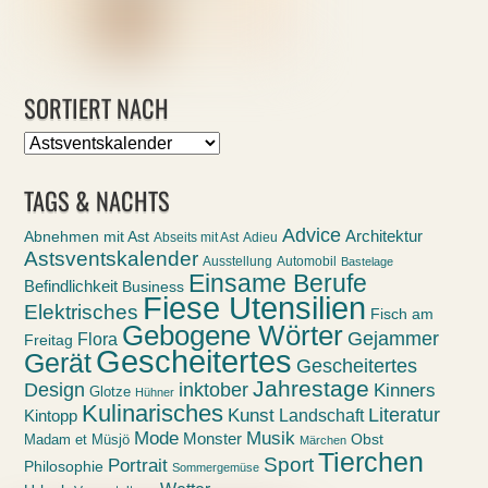
SORTIERT NACH
Sortiert
nach
TAGS & NACHTS
Advice
Abnehmen mit Ast
Architektur
Abseits mit Ast
Adieu
Astsventskalender
Ausstellung
Automobil
Bastelage
Einsame Berufe
Befindlichkeit
Business
Fiese Utensilien
Elektrisches
Fisch am
Gebogene Wörter
Gejammer
Flora
Freitag
Gescheitertes
Gerät
Gescheitertes
Jahrestage
Design
inktober
Kinners
Glotze
Hühner
Kulinarisches
Kunst
Literatur
Landschaft
Kintopp
Mode
Musik
Monster
Obst
Madam et Müsjö
Märchen
Tierchen
Sport
Portrait
Philosophie
Sommergemüse