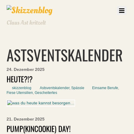
Claus Ast kritzelt
ASTSVENTSKALENDER
24. Dezember 2025
HEUTE?!?
skizzenblog
Astsventskalender
,
Spässle
Einsame Berufe
,
Fiese Utensilien
,
Gescheitertes
21. Dezember 2025
PUMP(KINCOOKIE) DAY!