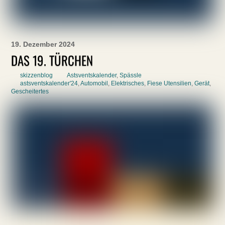
19. Dezember 2024
DAS 19. TÜRCHEN
skizzenblog
Astsventskalender
,
Spässle
astsventskalender'24
,
Automobil
,
Elektrisches
,
Fiese Utensilien
,
Gerät
,
Gescheitertes