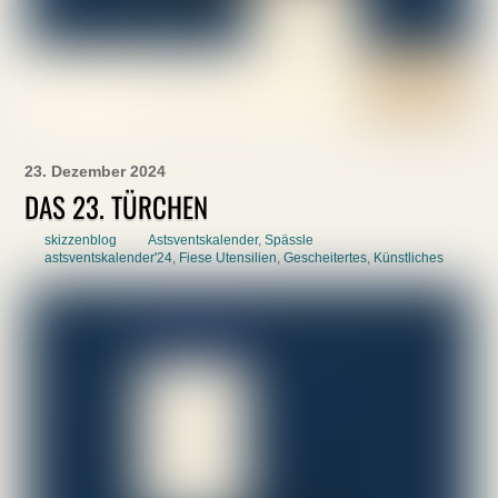
23. Dezember 2024
DAS 23. TÜRCHEN
skizzenblog
Astsventskalender
,
Spässle
astsventskalender'24
,
Fiese Utensilien
,
Gescheitertes
,
Künstliches