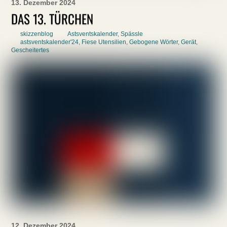
13. Dezember 2024
DAS 13. TÜRCHEN
skizzenblog
Astsventskalender
,
Spässle
astsventskalender'24
,
Fiese Utensilien
,
Gebogene Wörter
,
Gerät
,
Gescheitertes
12. Dezember 2024