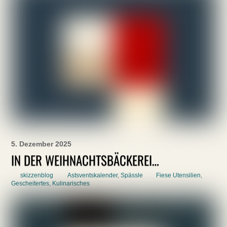
5. Dezember 2025
IN DER WEIHNACHTSBÄCKEREI…
skizzenblog
Astsventskalender
,
Spässle
Fiese Utensilien
,
Gescheitertes
,
Kulinarisches