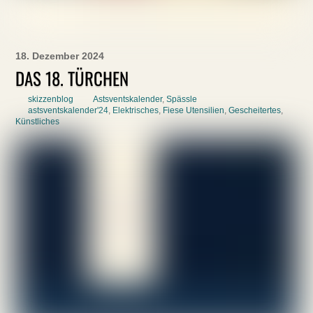
18. Dezember 2024
DAS 18. TÜRCHEN
skizzenblog
Astsventskalender
,
Spässle
astsventskalender'24
,
Elektrisches
,
Fiese Utensilien
,
Gescheitertes
,
Künstliches