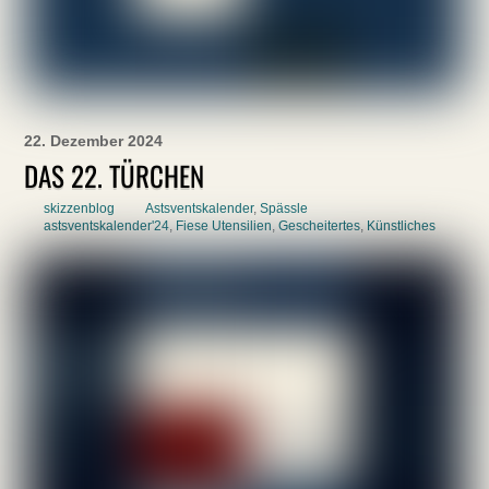
22. Dezember 2024
DAS 22. TÜRCHEN
skizzenblog
Astsventskalender
,
Spässle
astsventskalender'24
,
Fiese Utensilien
,
Gescheitertes
,
Künstliches