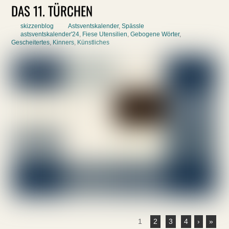
DAS 11. TÜRCHEN
skizzenblog
Astsventskalender
,
Spässle
astsventskalender'24
,
Fiese Utensilien
,
Gebogene Wörter
,
Gescheitertes
,
Kinners
,
Künstliches
1
2
3
4
›
»