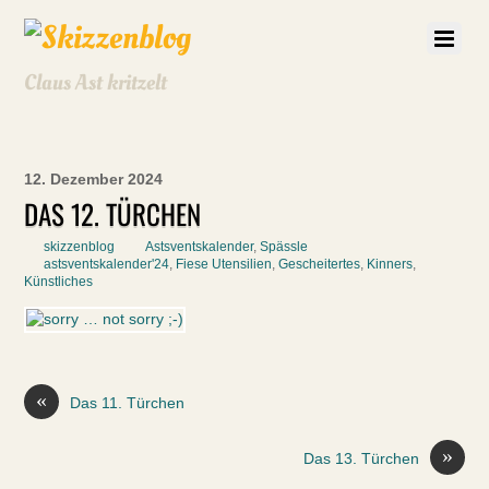
Claus Ast kritzelt
12. Dezember 2024
DAS 12. TÜRCHEN
skizzenblog
Astsventskalender
,
Spässle
astsventskalender'24
,
Fiese Utensilien
,
Gescheitertes
,
Kinners
,
Künstliches
«
Das 11. Türchen
»
Das 13. Türchen