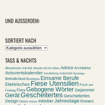
UND AUSSERDEM:
SORTIERT NACH
Sortiert
nach
TAGS & NACHTS
Advice
Abnehmen mit Ast
Architektur
Abseits mit Ast
Adieu
Astsventskalender
Ausstellung
Automobil
Bastelage
Einsame Berufe
Befindlichkeit
Business
Fiese Utensilien
Elektrisches
Fisch am
Gebogene Wörter
Gejammer
Flora
Freitag
Gescheitertes
Gerät
Gescheitertes
Jahrestage
Design
inktober
Kinners
Glotze
Hühner