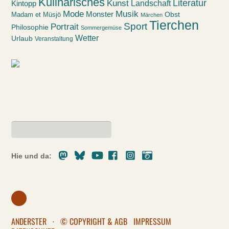
Kulinarisches
Kunst
Literatur
Landschaft
Kintopp
Mode
Musik
Monster
Obst
Madam et Müsjö
Märchen
Tierchen
Sport
Portrait
Philosophie
Sommergemüse
Wetter
Urlaub
Veranstaltung
Mastodon
Bluesky
Youtube
Facebook
Instagram
Pixelfed
Hie und da:
ANDERSTER
·
© COPYRIGHT & AGB
IMPRESSUM