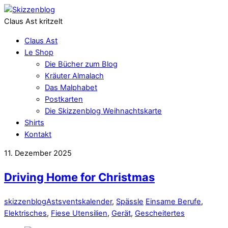
Claus Ast kritzelt
Claus Ast
Le Shop
Die Bücher zum Blog
Kräuter Almalach
Das Malphabet
Postkarten
Die Skizzenblog Weihnachtskarte
Shirts
Kontakt
11. Dezember 2025
Driving Home for Christmas
skizzenblog
Astsventskalender
,
Spässle
Einsame Berufe
,
Elektrisches
,
Fiese Utensilien
,
Gerät
,
Gescheitertes