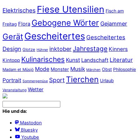
Fiese Utensilien
Elektrisches
Fisch am
Gebogene Wörter
Gejammer
Flora
Freitag
Gescheitertes
Gerät
Gescheitertes
Jahrestage
Design
inktober
Kinners
Glotze
Hühner
Kulinarisches
Literatur
Kunst
Landschaft
Kintopp
Mode
Musik
Monster
Obst
Philosophie
Madam et Müsjö
Märchen
Tierchen
Sport
Portrait
Urlaub
Sommergemüse
Wetter
Veranstaltung
Hie und da:
Mastodon
Bluesky
Youtube