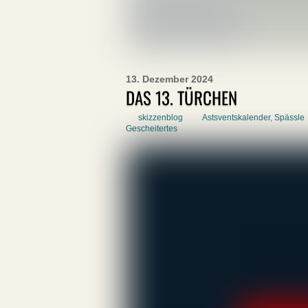
13. Dezember 2024
DAS 13. TÜRCHEN
skizzenblog
Astsventskalender
,
Spässle
Gescheitertes