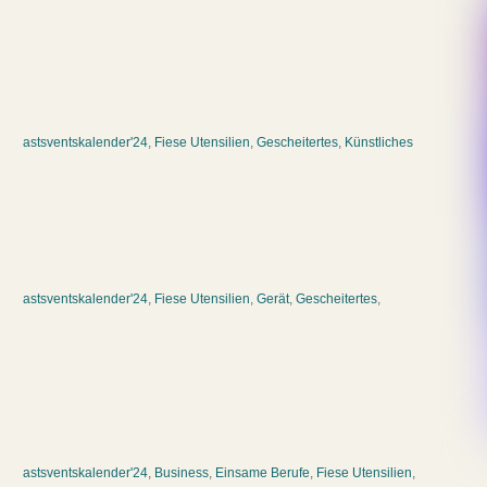
astsventskalender'24
,
Fiese Utensilien
,
Gescheitertes
,
Künstliches
astsventskalender'24
,
Fiese Utensilien
,
Gerät
,
Gescheitertes
,
astsventskalender'24
,
Business
,
Einsame Berufe
,
Fiese Utensilien
,