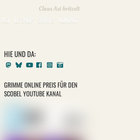
Claus Ast kritzelt
 AST
LE SHOP
SHIRTS
KONTAKT
HIE UND DA:
Mastodon
Bluesky
Youtube
Facebook
Instagram
Pixelfed
GRIMME ONLINE PREIS FÜR DEN
SCOBEL YOUTUBE KANAL