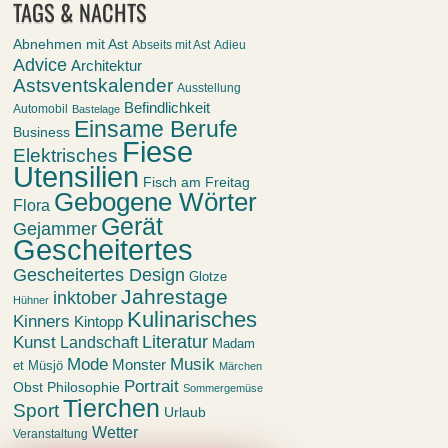
TAGS & NACHTS
Abnehmen mit Ast
Abseits mit Ast
Adieu
Advice
Architektur
Astsventskalender
Ausstellung
Befindlichkeit
Automobil
Bastelage
Einsame Berufe
Business
Fiese
Elektrisches
Utensilien
Fisch am Freitag
Gebogene Wörter
Flora
Gerät
Gejammer
Gescheitertes
Gescheitertes Design
Glotze
Jahrestage
inktober
Hühner
Kulinarisches
Kinners
Kintopp
Kunst
Literatur
Landschaft
Madam
Mode
Musik
Monster
et Müsjö
Märchen
Portrait
Obst
Philosophie
Sommergemüse
Tierchen
Sport
Urlaub
Wetter
Veranstaltung