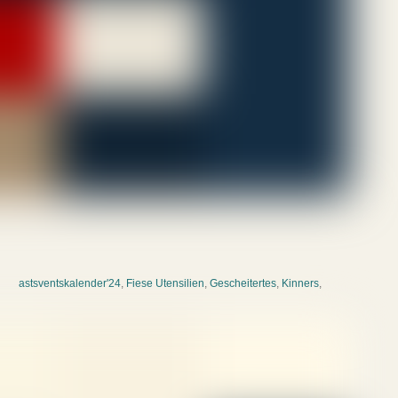
astsventskalender'24
,
Fiese Utensilien
,
Gescheitertes
,
Kinners
,