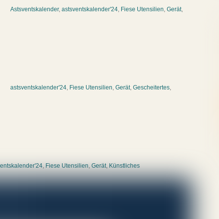
Astsventskalender
,
astsventskalender'24
,
Fiese Utensilien
,
Gerät
,
astsventskalender'24
,
Fiese Utensilien
,
Gerät
,
Gescheitertes
,
ventskalender'24
,
Fiese Utensilien
,
Gerät
,
Künstliches