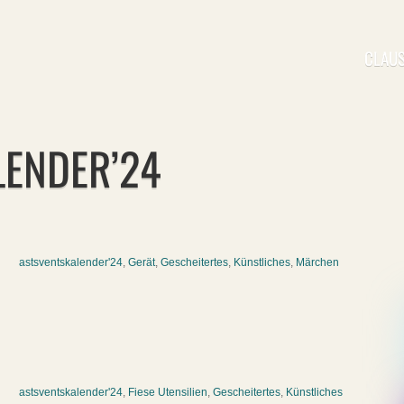
CLAUS
LENDER’24
astsventskalender'24
,
Gerät
,
Gescheitertes
,
Künstliches
,
Märchen
astsventskalender'24
,
Fiese Utensilien
,
Gescheitertes
,
Künstliches