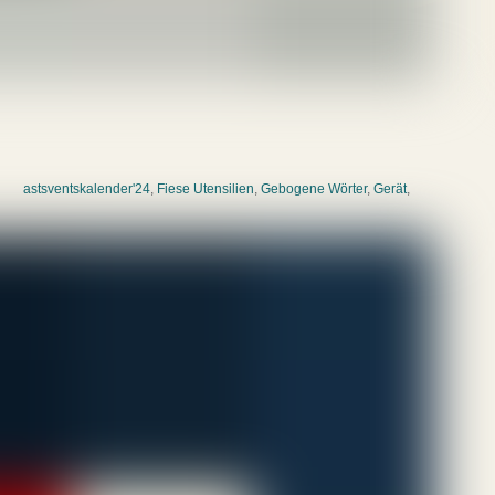
astsventskalender'24
,
Fiese Utensilien
,
Gebogene Wörter
,
Gerät
,