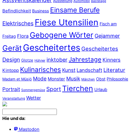
Astsventskalender
Ausstellung
Automobil
Bastelage
Einsame Berufe
Befindlichkeit
Business
Fiese Utensilien
Elektrisches
Fisch am
Gebogene Wörter
Gejammer
Flora
Freitag
Gescheitertes
Gerät
Gescheitertes
Jahrestage
Design
inktober
Kinners
Glotze
Hühner
Kulinarisches
Literatur
Kunst
Landschaft
Kintopp
Mode
Musik
Monster
Obst
Philosophie
Madam et Müsjö
Märchen
Tierchen
Sport
Portrait
Urlaub
Sommergemüse
Wetter
Veranstaltung
Hie und da:
Mastodon