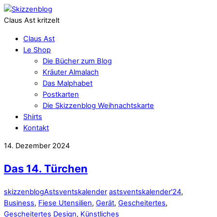
Claus Ast kritzelt
Claus Ast
Le Shop
Die Bücher zum Blog
Kräuter Almalach
Das Malphabet
Postkarten
Die Skizzenblog Weihnachtskarte
Shirts
Kontakt
14. Dezember 2024
Das 14. Türchen
skizzenblog
Astsventskalender
astsventskalender'24
,
Business
,
Fiese Utensilien
,
Gerät
,
Gescheitertes
,
Gescheitertes Design
,
Künstliches