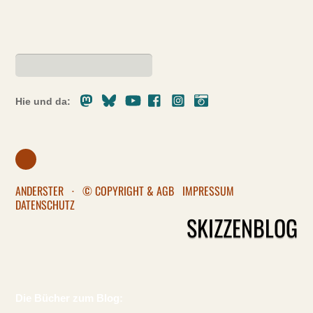
Mastodon
Bluesky
Youtube
Facebook
Instagram
Pixelfed
Hie und da:
ANDERSTER
·
© COPYRIGHT & AGB
IMPRESSUM
DATENSCHUTZ
SKIZZENBLOG
Die Bücher zum Blog: