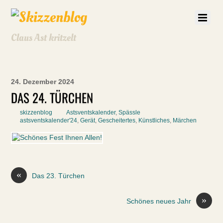
Claus Ast kritzelt
24. Dezember 2024
DAS 24. TÜRCHEN
skizzenblog
Astsventskalender
,
Spässle
astsventskalender'24
,
Gerät
,
Gescheitertes
,
Künstliches
,
Märchen
«
Das 23. Türchen
»
Schönes neues Jahr