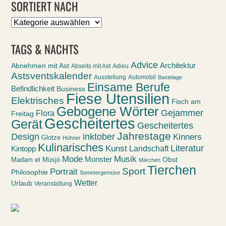
SORTIERT NACH
Sortiert
nach
TAGS & NACHTS
Advice
Abnehmen mit Ast
Architektur
Abseits mit Ast
Adieu
Astsventskalender
Ausstellung
Automobil
Bastelage
Einsame Berufe
Befindlichkeit
Business
Fiese Utensilien
Elektrisches
Fisch am
Gebogene Wörter
Gejammer
Flora
Freitag
Gescheitertes
Gerät
Gescheitertes
Jahrestage
Design
inktober
Kinners
Glotze
Hühner
Kulinarisches
Kunst
Literatur
Landschaft
Kintopp
Mode
Musik
Monster
Obst
Madam et Müsjö
Märchen
Tierchen
Sport
Portrait
Philosophie
Sommergemüse
Wetter
Urlaub
Veranstaltung