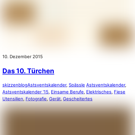
10. Dezember 2015
Das 10. Türchen
skizzenblog
Astsventskalender
,
Spässle
Astsventskalender
,
Astsventskalender '15
,
Einsame Berufe
,
Elektrisches
,
Fiese
Utensilien
,
Fotografie
,
Gerät
,
Gescheitertes