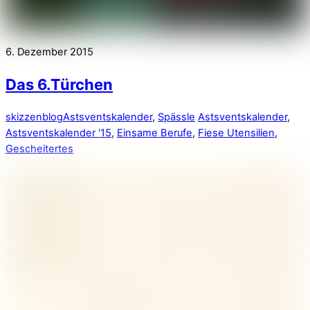
6. Dezember 2015
Das 6.Türchen
skizzenblog
Astsventskalender
,
Spässle
Astsventskalender
,
Astsventskalender '15
,
Einsame Berufe
,
Fiese Utensilien
,
Gescheitertes