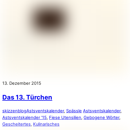
13. Dezember 2015
Das 13. Türchen
skizzenblog
Astsventskalender
,
Spässle
Astsventskalender
,
Astsventskalender '15
,
Fiese Utensilien
,
Gebogene Wörter
,
Gescheitertes
,
Kulinarisches