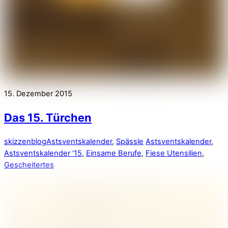
15. Dezember 2015
Das 15. Türchen
skizzenblog
Astsventskalender
,
Spässle
Astsventskalender
,
Astsventskalender '15
,
Einsame Berufe
,
Fiese Utensilien
,
Gescheitertes