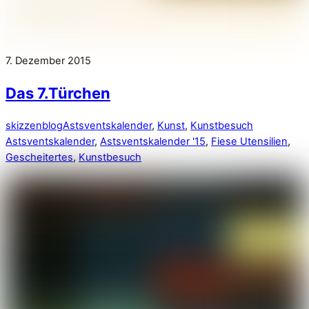
7. Dezember 2015
Das 7.Türchen
skizzenblog
Astsventskalender
,
Kunst
,
Kunstbesuch
Astsventskalender
,
Astsventskalender '15
,
Fiese Utensilien
,
Gescheitertes
,
Kunstbesuch