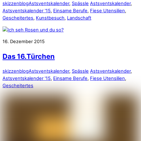
skizzenblog
Astsventskalender
,
Spässle
Astsventskalender
,
Astsventskalender '15
,
Einsame Berufe
,
Fiese Utensilien
,
Gescheitertes
,
Kunstbesuch
,
Landschaft
16. Dezember 2015
Das 16.Türchen
skizzenblog
Astsventskalender
,
Spässle
Astsventskalender
,
Astsventskalender '15
,
Einsame Berufe
,
Fiese Utensilien
,
Gescheitertes