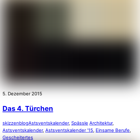
5. Dezember 2015
Das 4. Türchen
skizzenblog
Astsventskalender
,
Spässle
Architektur
,
Astsventskalender
,
Astsventskalender '15
,
Einsame Berufe
,
Gescheitertes