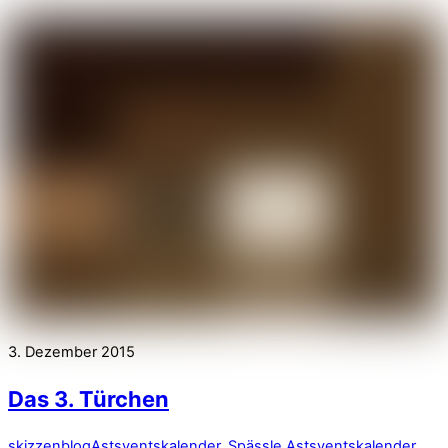
3. Dezember 2015
Das 3. Türchen
skizzenblog
Astsventskalender
,
Spässle
Astsventskalender
,