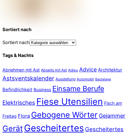
Sortiert nach
Sortiert nach
Tags & Nachts
Advice
Abnehmen mit Ast
Architektur
Abseits mit Ast
Adieu
Astsventskalender
Ausstellung
Automobil
Bastelage
Einsame Berufe
Befindlichkeit
Business
Fiese Utensilien
Elektrisches
Fisch am
Gebogene Wörter
Gejammer
Flora
Freitag
Gescheitertes
Gerät
Gescheitertes