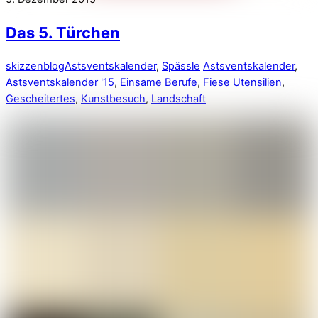
Das 5. Türchen
skizzenblog
Astsventskalender
,
Spässle
Astsventskalender
,
Astsventskalender '15
,
Einsame Berufe
,
Fiese Utensilien
,
Gescheitertes
,
Kunstbesuch
,
Landschaft