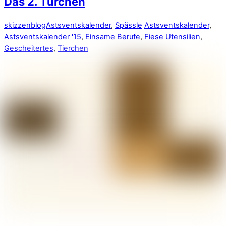
Das 2. Türchen
skizzenblog
Astsventskalender
,
Spässle
Astsventskalender
,
Astsventskalender '15
,
Einsame Berufe
,
Fiese Utensilien
,
Gescheitertes
,
Tierchen