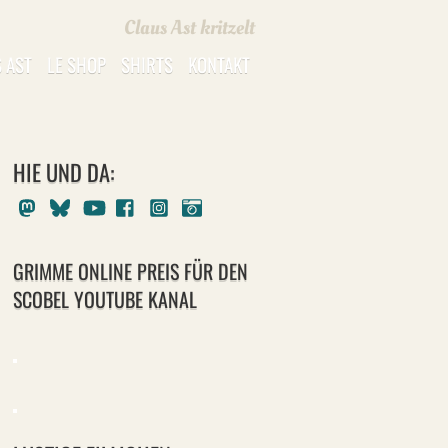
Claus Ast kritzelt
 AST
LE SHOP
SHIRTS
KONTAKT
HIE UND DA:
Mastodon
Bluesky
Youtube
Facebook
Instagram
Pixelfed
GRIMME ONLINE PREIS FÜR DEN
SCOBEL YOUTUBE KANAL