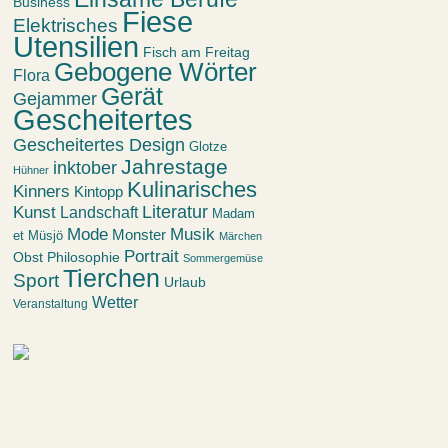
Business
Fiese
Elektrisches
Utensilien
Fisch am Freitag
Gebogene Wörter
Flora
Gerät
Gejammer
Gescheitertes
Gescheitertes Design
Glotze
Jahrestage
inktober
Hühner
Kulinarisches
Kinners
Kintopp
Kunst
Literatur
Landschaft
Madam
Mode
Musik
Monster
et Müsjö
Märchen
Portrait
Obst
Philosophie
Sommergemüse
Tierchen
Sport
Urlaub
Wetter
Veranstaltung