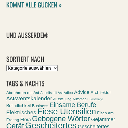
KOMMT ALLE GUCKEN »
UND AUSSERDEM:
SORTIERT NACH
Sortiert
nach
TAGS & NACHTS
Advice
Abnehmen mit Ast
Architektur
Abseits mit Ast
Adieu
Astsventskalender
Ausstellung
Automobil
Bastelage
Einsame Berufe
Befindlichkeit
Business
Fiese Utensilien
Elektrisches
Fisch am
Gebogene Wörter
Gejammer
Flora
Freitag
Gescheitertes
Gerät
Gescheitertes