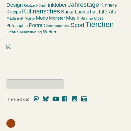
Jahrestage
Design
inktober
Kinners
Glotze
Hühner
Kulinarisches
Kunst
Literatur
Landschaft
Kintopp
Mode
Musik
Monster
Obst
Madam et Müsjö
Märchen
Tierchen
Sport
Portrait
Philosophie
Sommergemüse
Wetter
Urlaub
Veranstaltung
Mastodon
Bluesky
Youtube
Facebook
Instagram
Pixelfed
Hie und da: