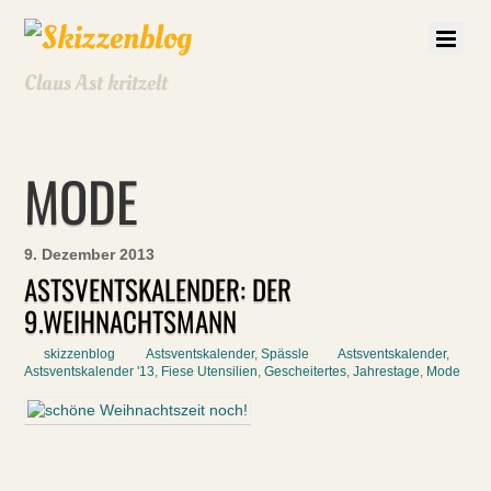
Claus Ast kritzelt
MODE
9. Dezember 2013
ASTSVENTSKALENDER: DER
9.WEIHNACHTSMANN
skizzenblog
Astsventskalender
,
Spässle
Astsventskalender
,
Astsventskalender '13
,
Fiese Utensilien
,
Gescheitertes
,
Jahrestage
,
Mode