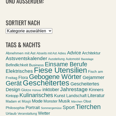
UND AUSSERDEM:
SORTIERT NACH
Sortiert
nach
TAGS & NACHTS
Advice
Abnehmen mit Ast
Architektur
Abseits mit Ast
Adieu
Astsventskalender
Ausstellung
Automobil
Bastelage
Einsame Berufe
Befindlichkeit
Business
Fiese Utensilien
Elektrisches
Fisch am
Gebogene Wörter
Gejammer
Flora
Freitag
Gescheitertes
Gerät
Gescheitertes
Jahrestage
Design
inktober
Kinners
Glotze
Hühner
Kulinarisches
Kunst
Literatur
Landschaft
Kintopp
Mode
Musik
Monster
Obst
Madam et Müsjö
Märchen
Tierchen
Sport
Portrait
Philosophie
Sommergemüse
Wetter
Urlaub
Veranstaltung