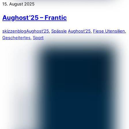
15. August 2025
Aughost’25 – Frantic
skizzenblog
Aughost'25
,
Spässle
Aughost'25
,
Fiese Utensilien
,
Gescheitertes
,
Sport