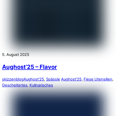
5. August 2025
Aughost‘25 – Flavor
skizzenblog
Aughost'25
,
Spässle
Aughost'25
,
Fiese Utensilien
,
Gescheitertes
,
Kulinarisches