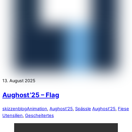
13. August 2025
Aughost’25 – Flag
skizzenblog
Animation
,
Aughost'25
,
Spässle
Aughost'25
,
Fiese
Utensilien
,
Gescheitertes