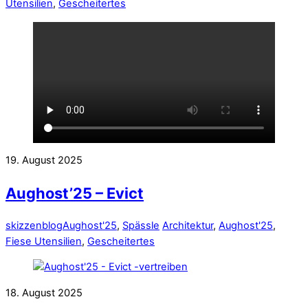
Utensilien
,
Gescheitertes
19. August 2025
Aughost’25 – Evict
skizzenblog
Aughost'25
,
Spässle
Architektur
,
Aughost'25
,
Fiese Utensilien
,
Gescheitertes
18. August 2025