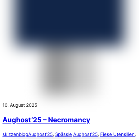
10. August 2025
Aughost’25 – Necromancy
skizzenblog
Aughost'25
,
Spässle
Aughost'25
,
Fiese Utensilien
,