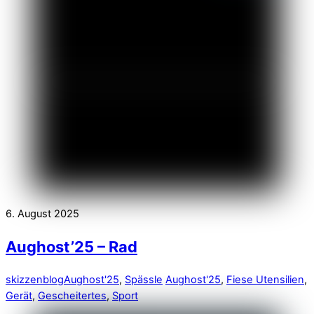
6. August 2025
Aughost’25 – Rad
skizzenblog
Aughost'25
,
Spässle
Aughost'25
,
Fiese Utensilien
,
Gerät
,
Gescheitertes
,
Sport