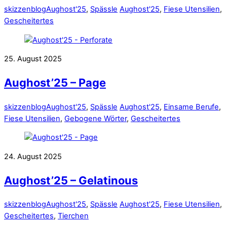
skizzenblog
Aughost'25
,
Spässle
Aughost'25
,
Fiese Utensilien
,
Gescheitertes
25. August 2025
Aughost’25 – Page
skizzenblog
Aughost'25
,
Spässle
Aughost'25
,
Einsame Berufe
,
Fiese Utensilien
,
Gebogene Wörter
,
Gescheitertes
24. August 2025
Aughost’25 – Gelatinous
skizzenblog
Aughost'25
,
Spässle
Aughost'25
,
Fiese Utensilien
,
Gescheitertes
,
Tierchen