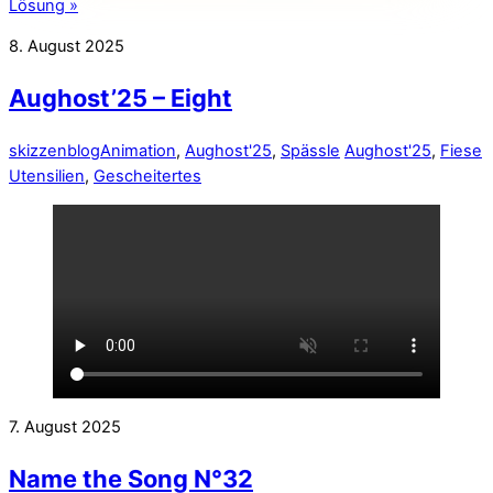
Lösung »
8. August 2025
Aughost’25 – Eight
skizzenblog
Animation
,
Aughost'25
,
Spässle
Aughost'25
,
Fiese
Utensilien
,
Gescheitertes
7. August 2025
Name the Song N°32