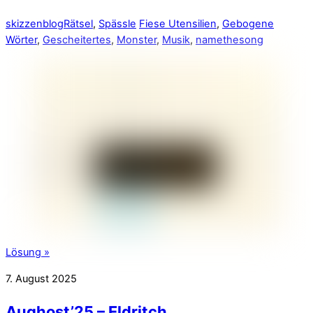
skizzenblog
Rätsel
,
Spässle
Fiese Utensilien
,
Gebogene
Wörter
,
Gescheitertes
,
Monster
,
Musik
,
namethesong
Lösung »
7. August 2025
Aughost’25 – Eldritch