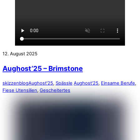
12. August 2025
Aughost’25 – Brimstone
skizzenblog
Aughost'25
,
Spässle
Aughost'25
,
Einsame Berufe
,
Fiese Utensilien
,
Gescheitertes