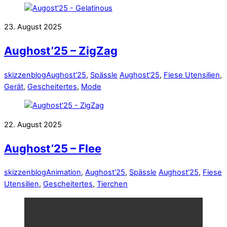
23. August 2025
Aughost’25 – ZigZag
skizzenblog
Aughost'25
,
Spässle
Aughost'25
,
Fiese Utensilien
,
Gerät
,
Gescheitertes
,
Mode
22. August 2025
Aughost’25 – Flee
skizzenblog
Animation
,
Aughost'25
,
Spässle
Aughost'25
,
Fiese
Utensilien
,
Gescheitertes
,
Tierchen