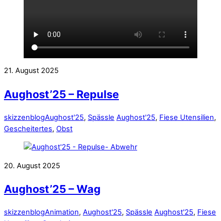
21. August 2025
Aughost’25 – Repulse
skizzenblog
Aughost'25
,
Spässle
Aughost'25
,
Fiese Utensilien
,
Gescheitertes
,
Obst
20. August 2025
Aughost’25 – Wag
skizzenblog
Animation
,
Aughost'25
,
Spässle
Aughost'25
,
Fiese