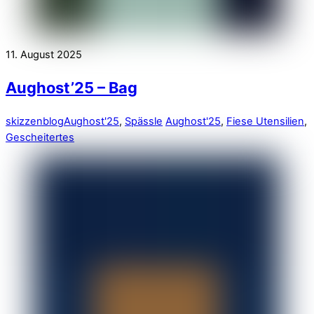
11. August 2025
Aughost’25 – Bag
skizzenblog
Aughost'25
,
Spässle
Aughost'25
,
Fiese Utensilien
,
Gescheitertes