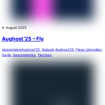
4. August 2025
Aughost’25 – Fly
skizzenblog
Aughost'25
,
Spässle
Aughost'25
,
Fiese Utensilien
,
Gerät
,
Gescheitertes
,
Tierchen