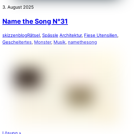
3. August 2025
Name the Song N°31
skizzenblog
Rätsel
,
Spässle
Architektur
,
Fiese Utensilien
,
Gescheitertes
,
Monster
,
Musik
,
namethesong
Lösung »