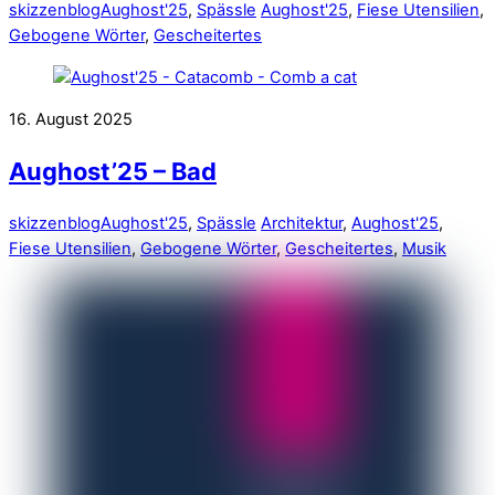
skizzenblog
Aughost'25
,
Spässle
Aughost'25
,
Fiese Utensilien
,
Gebogene Wörter
,
Gescheitertes
16. August 2025
Aughost’25 – Bad
skizzenblog
Aughost'25
,
Spässle
Architektur
,
Aughost'25
,
Fiese Utensilien
,
Gebogene Wörter
,
Gescheitertes
,
Musik