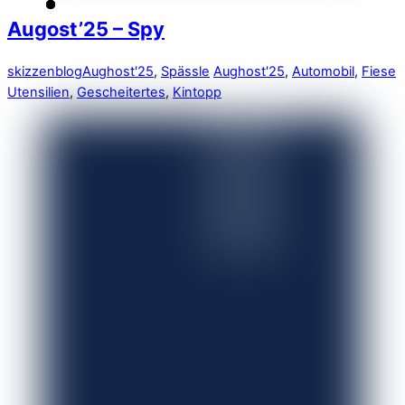
Augost’25 – Spy
skizzenblog
Aughost'25
,
Spässle
Aughost'25
,
Automobil
,
Fiese
Utensilien
,
Gescheitertes
,
Kintopp