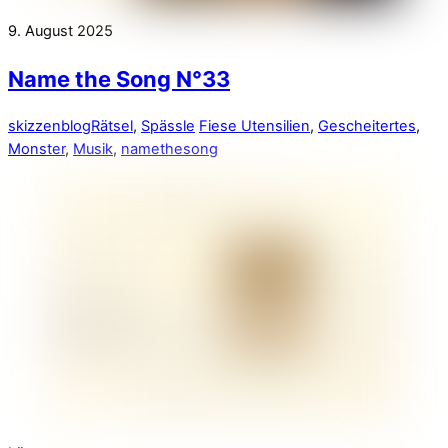
9. August 2025
Name the Song N°33
skizzenblog
Rätsel
,
Spässle
Fiese Utensilien
,
Gescheitertes
,
Monster
,
Musik
,
namethesong