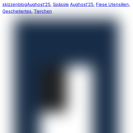
skizzenblog
Aughost'25
,
Spässle
Aughost'25
,
Fiese Utensilien
,
Gescheitertes
,
Tierchen