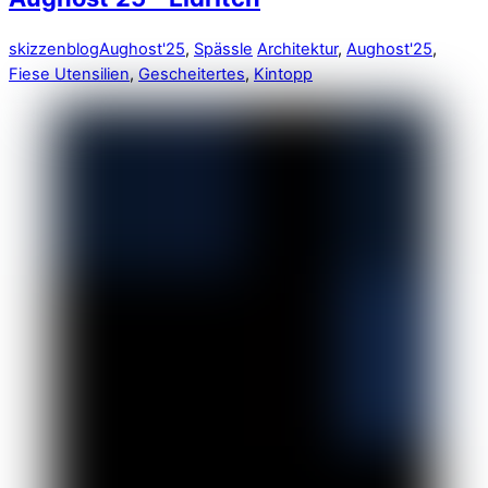
skizzenblog
Aughost'25
,
Spässle
Architektur
,
Aughost'25
,
Fiese Utensilien
,
Gescheitertes
,
Kintopp