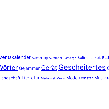
ventskalender
Befindlichkeit
Bus
Ausstellung
Automobil
Bastelage
Gescheitertes
Wörter
Gerät
Gejammer
Literatur
Mode
Musik
Landschaft
Monster
Madam et Müsjö
M