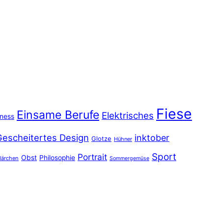
Fiese
Einsame Berufe
Elektrisches
iness
Gescheitertes Design
inktober
Glotze
Hühner
Sport
Portrait
Obst
Philosophie
ärchen
Sommergemüse