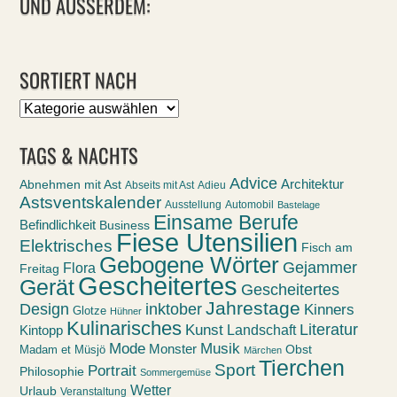
UND AUSSERDEM:
SORTIERT NACH
Sortiert
nach
TAGS & NACHTS
Advice
Abnehmen mit Ast
Architektur
Abseits mit Ast
Adieu
Astsventskalender
Ausstellung
Automobil
Bastelage
Einsame Berufe
Befindlichkeit
Business
Fiese Utensilien
Elektrisches
Fisch am
Gebogene Wörter
Gejammer
Flora
Freitag
Gescheitertes
Gerät
Gescheitertes
Jahrestage
Design
inktober
Kinners
Glotze
Hühner
Kulinarisches
Kunst
Literatur
Landschaft
Kintopp
Mode
Musik
Monster
Obst
Madam et Müsjö
Märchen
Tierchen
Sport
Portrait
Philosophie
Sommergemüse
Wetter
Urlaub
Veranstaltung