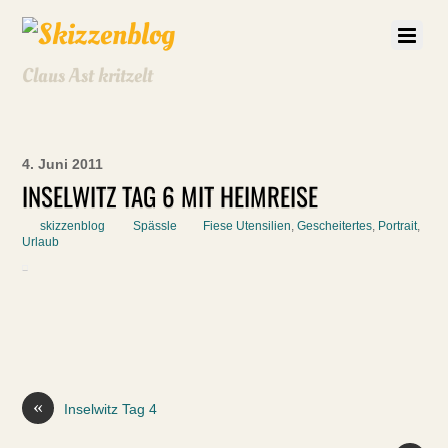
Claus Ast kritzelt
4. Juni 2011
INSELWITZ TAG 6 MIT HEIMREISE
skizzenblog
Spässle
Fiese Utensilien
,
Gescheitertes
,
Portrait
,
Urlaub
«
Inselwitz Tag 4