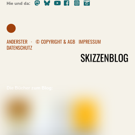
Mastodon
Bluesky
Youtube
Facebook
Instagram
Pixelfed
Hie und da:
ANDERSTER
·
© COPYRIGHT & AGB
IMPRESSUM
DATENSCHUTZ
SKIZZENBLOG
Die Bücher zum Blog: