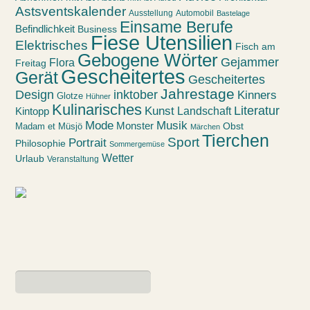
Astsventskalender
Ausstellung
Automobil
Bastelage
Einsame Berufe
Befindlichkeit
Business
Fiese Utensilien
Elektrisches
Fisch am
Gebogene Wörter
Gejammer
Flora
Freitag
Gescheitertes
Gerät
Gescheitertes
Jahrestage
Design
inktober
Kinners
Glotze
Hühner
Kulinarisches
Kunst
Literatur
Landschaft
Kintopp
Mode
Musik
Monster
Obst
Madam et Müsjö
Märchen
Tierchen
Sport
Portrait
Philosophie
Sommergemüse
Wetter
Urlaub
Veranstaltung