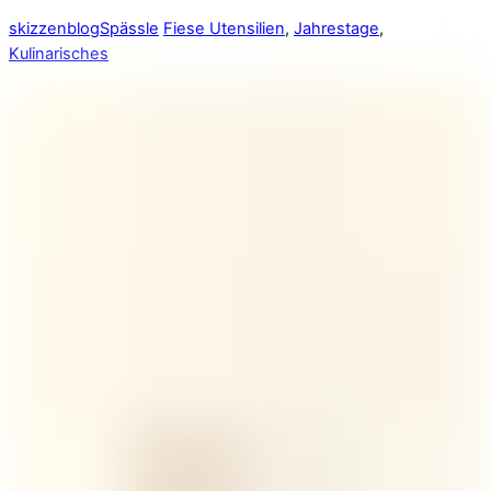
skizzenblog
Spässle
Fiese Utensilien
,
Jahrestage
,
Kulinarisches