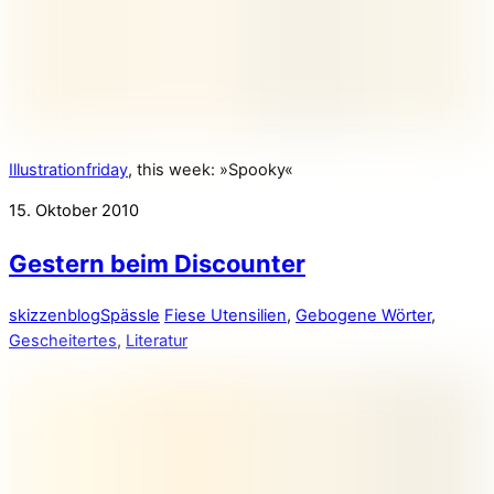
Illustrationfriday
, this week: »Spooky«
15. Oktober 2010
Gestern beim Discounter
skizzenblog
Spässle
Fiese Utensilien
,
Gebogene Wörter
,
Gescheitertes
,
Literatur