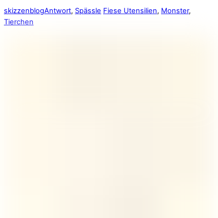
skizzenblog
Antwort
,
Spässle
Fiese Utensilien
,
Monster
,
Tierchen