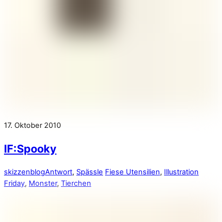
17. Oktober 2010
IF:Spooky
skizzenblog
Antwort
,
Spässle
Fiese Utensilien
,
Illustration
Friday
,
Monster
,
Tierchen