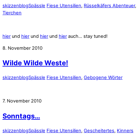
skizzenblog
Spässle
Fiese Utensilien
,
Rüsselkäfers Abenteuer
,
Tierchen
hier
und
hier
und
hier
und
hier
auch… stay tuned!
8. November 2010
Wilde Wilde Weste!
skizzenblog
Spässle
Fiese Utensilien
,
Gebogene Wörter
7. November 2010
Sonntags…
skizzenblog
Spässle
Fiese Utensilien
,
Gescheitertes
,
Kinners