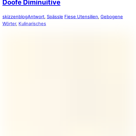
Doofe Diminuitive
skizzenblog
Antwort
,
Spässle
Fiese Utensilien
,
Gebogene
Wörter
,
Kulinarisches