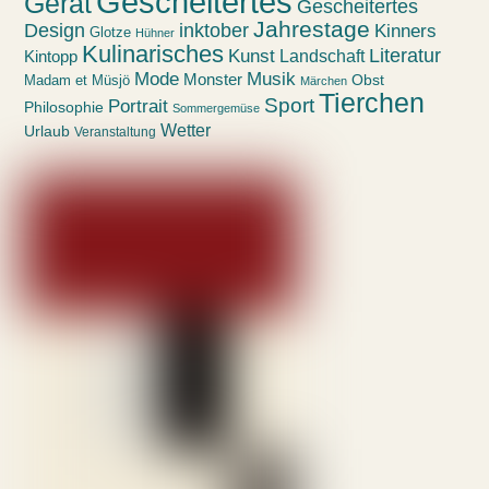
Gescheitertes
Gerät
Gescheitertes
Jahrestage
Design
inktober
Kinners
Glotze
Hühner
Kulinarisches
Kunst
Literatur
Landschaft
Kintopp
Mode
Musik
Monster
Obst
Madam et Müsjö
Märchen
Tierchen
Sport
Portrait
Philosophie
Sommergemüse
Wetter
Urlaub
Veranstaltung