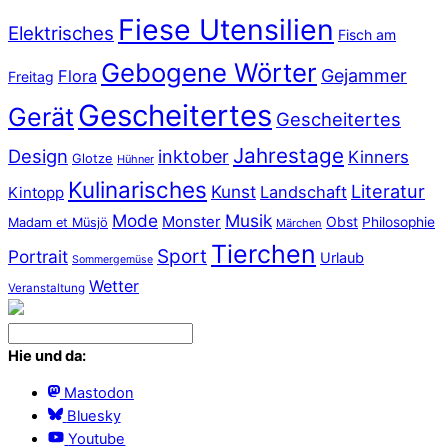
Fiese Utensilien
Elektrisches
Fisch am
Gebogene Wörter
Gejammer
Flora
Freitag
Gescheitertes
Gerät
Gescheitertes
Jahrestage
Design
inktober
Kinners
Glotze
Hühner
Kulinarisches
Literatur
Kunst
Landschaft
Kintopp
Mode
Musik
Monster
Obst
Philosophie
Madam et Müsjö
Märchen
Tierchen
Sport
Portrait
Urlaub
Sommergemüse
Wetter
Veranstaltung
Hie und da:
Mastodon
Bluesky
Youtube