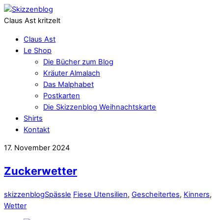
Claus Ast kritzelt
Claus Ast
Le Shop
Die Bücher zum Blog
Kräuter Almalach
Das Malphabet
Postkarten
Die Skizzenblog Weihnachtskarte
Shirts
Kontakt
17. November 2024
Zuckerwetter
skizzenblog
Spässle
Fiese Utensilien
,
Gescheitertes
,
Kinners
,
Wetter