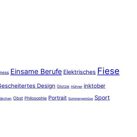
Fiese
Einsame Berufe
Elektrisches
iness
Gescheitertes Design
inktober
Glotze
Hühner
Sport
Portrait
Obst
Philosophie
ärchen
Sommergemüse