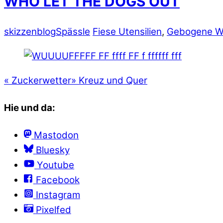
WHO LET THE DOGS OUT
skizzenblog
Spässle
Fiese Utensilien
,
Gebogene W
«
Zuckerwetter
»
Kreuz und Quer
Hie und da:
Mastodon
Bluesky
Youtube
Facebook
Instagram
Pixelfed