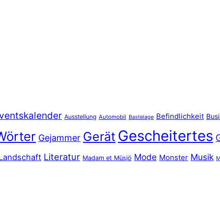
ventskalender
Befindlichkeit
Bus
Ausstellung
Automobil
Bastelage
Gescheitertes
Wörter
Gerät
Gejammer
Literatur
Mode
Musik
Landschaft
Monster
Madam et Müsjö
M