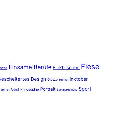
Fiese
Einsame Berufe
Elektrisches
iness
Gescheitertes Design
inktober
Glotze
Hühner
Sport
Portrait
Obst
Philosophie
ärchen
Sommergemüse