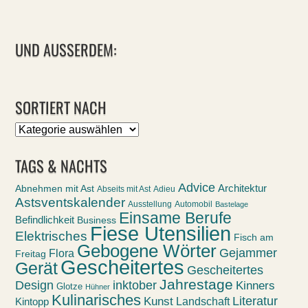
UND AUSSERDEM:
SORTIERT NACH
Sortiert
nach
TAGS & NACHTS
Advice
Abnehmen mit Ast
Architektur
Abseits mit Ast
Adieu
Astsventskalender
Ausstellung
Automobil
Bastelage
Einsame Berufe
Befindlichkeit
Business
Fiese Utensilien
Elektrisches
Fisch am
Gebogene Wörter
Gejammer
Flora
Freitag
Gescheitertes
Gerät
Gescheitertes
Jahrestage
Design
inktober
Kinners
Glotze
Hühner
Kulinarisches
Kunst
Literatur
Landschaft
Kintopp