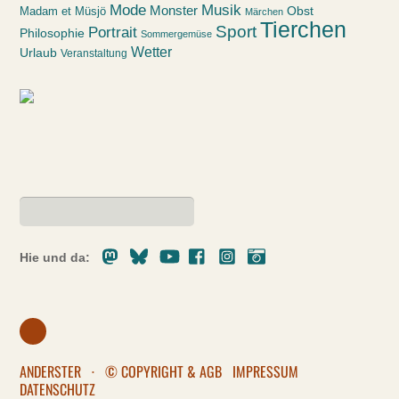
Mode
Musik
Monster
Obst
Madam et Müsjö
Märchen
Tierchen
Sport
Portrait
Philosophie
Sommergemüse
Wetter
Urlaub
Veranstaltung
Mastodon
Bluesky
Youtube
Facebook
Instagram
Pixelfed
Hie und da:
ANDERSTER
·
© COPYRIGHT & AGB
IMPRESSUM
DATENSCHUTZ