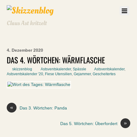
Claus Ast kritzelt
4. Dezember 2020
DAS 4. WÖRTCHEN: WÄRMFLASCHE
skizzenblog
Astsventskalender
,
Spässle
Astsventskalender
,
Astsventskalender '20
,
Fiese Utensilien
,
Gejammer
,
Gescheitertes
«
Das 3. Wörtchen: Panda
»
Das 5. Wörtchen: Überfordert