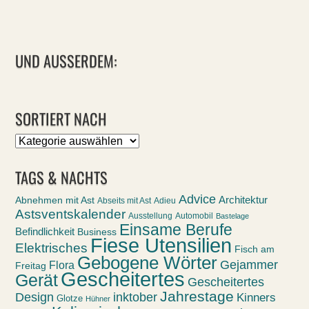
UND AUSSERDEM:
SORTIERT NACH
Sortiert
nach
TAGS & NACHTS
Advice
Abnehmen mit Ast
Architektur
Abseits mit Ast
Adieu
Astsventskalender
Ausstellung
Automobil
Bastelage
Einsame Berufe
Befindlichkeit
Business
Fiese Utensilien
Elektrisches
Fisch am
Gebogene Wörter
Gejammer
Flora
Freitag
Gescheitertes
Gerät
Gescheitertes
Jahrestage
Design
inktober
Kinners
Glotze
Hühner