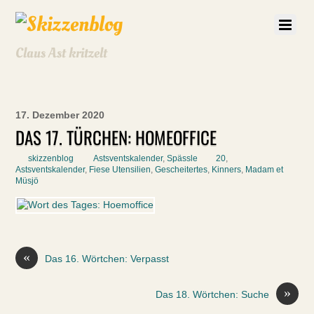
Claus Ast kritzelt
17. Dezember 2020
DAS 17. TÜRCHEN: HOMEOFFICE
skizzenblog
Astsventskalender
,
Spässle
20
,
Astsventskalender
,
Fiese Utensilien
,
Gescheitertes
,
Kinners
,
Madam et
Müsjö
«
Das 16. Wörtchen: Verpasst
»
Das 18. Wörtchen: Suche