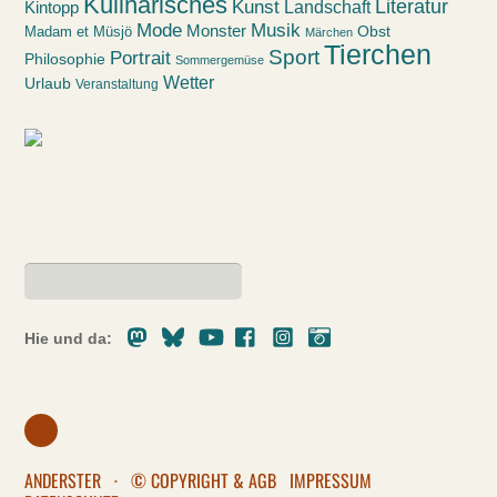
Kulinarisches
Kunst
Literatur
Landschaft
Kintopp
Mode
Musik
Monster
Obst
Madam et Müsjö
Märchen
Tierchen
Sport
Portrait
Philosophie
Sommergemüse
Wetter
Urlaub
Veranstaltung
Mastodon
Bluesky
Youtube
Facebook
Instagram
Pixelfed
Hie und da:
ANDERSTER
·
© COPYRIGHT & AGB
IMPRESSUM