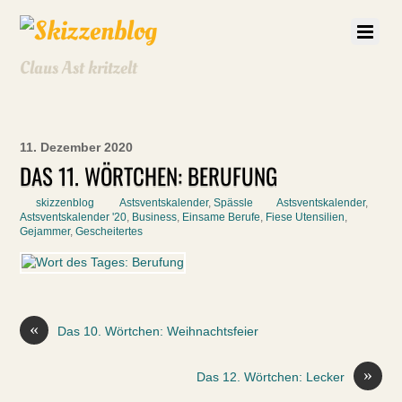
Claus Ast kritzelt
11. Dezember 2020
DAS 11. WÖRTCHEN: BERUFUNG
skizzenblog
Astsventskalender
,
Spässle
Astsventskalender
,
Astsventskalender '20
,
Business
,
Einsame Berufe
,
Fiese Utensilien
,
Gejammer
,
Gescheitertes
«
Das 10. Wörtchen: Weihnachtsfeier
»
Das 12. Wörtchen: Lecker