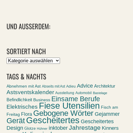
UND AUSSERDEM:
SORTIERT NACH
Sortiert
nach
TAGS & NACHTS
Advice
Abnehmen mit Ast
Architektur
Abseits mit Ast
Adieu
Astsventskalender
Ausstellung
Automobil
Bastelage
Einsame Berufe
Befindlichkeit
Business
Fiese Utensilien
Elektrisches
Fisch am
Gebogene Wörter
Gejammer
Flora
Freitag
Gescheitertes
Gerät
Gescheitertes
Jahrestage
Design
inktober
Kinners
Glotze
Hühner