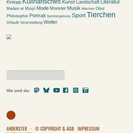
Kulinarisches
Kunst
Literatur
Landschaft
Kintopp
Mode
Musik
Monster
Obst
Madam et Müsjö
Märchen
Tierchen
Sport
Portrait
Philosophie
Sommergemüse
Wetter
Urlaub
Veranstaltung
Mastodon
Bluesky
Youtube
Facebook
Instagram
Pixelfed
Hie und da:
ANDERSTER
·
© COPYRIGHT & AGB
IMPRESSUM