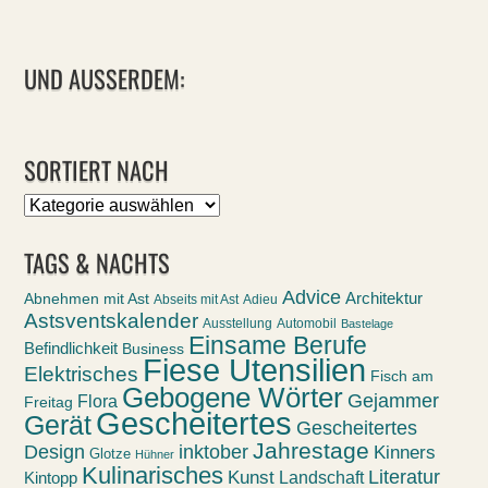
UND AUSSERDEM:
SORTIERT NACH
Sortiert
nach
TAGS & NACHTS
Advice
Abnehmen mit Ast
Architektur
Abseits mit Ast
Adieu
Astsventskalender
Ausstellung
Automobil
Bastelage
Einsame Berufe
Befindlichkeit
Business
Fiese Utensilien
Elektrisches
Fisch am
Gebogene Wörter
Gejammer
Flora
Freitag
Gescheitertes
Gerät
Gescheitertes
Jahrestage
Design
inktober
Kinners
Glotze
Hühner
Kulinarisches
Kunst
Literatur
Landschaft
Kintopp