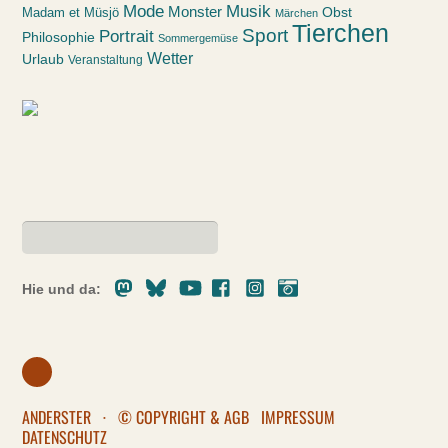
Mode
Musik
Monster
Obst
Madam et Müsjö
Märchen
Tierchen
Sport
Portrait
Philosophie
Sommergemüse
Wetter
Urlaub
Veranstaltung
Mastodon
Bluesky
Youtube
Facebook
Instagram
Pixelfed
Hie und da:
ANDERSTER
·
© COPYRIGHT & AGB
IMPRESSUM
DATENSCHUTZ