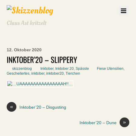
Claus Ast kritzelt
12. Oktober 2020
INKTOBER’20 – SLIPPERY
skizzenblog
Inktober
,
Inktober 20
,
Spässle
Fiese Utensilien
,
Gescheitertes
,
inktober
,
inktober20
,
Tierchen
«
Inktober’20 – Disgusting
»
Inktober’20 – Dune