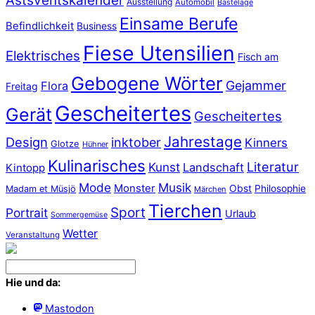
Astsventskalender
Ausstellung
Automobil
Bastelage
Einsame Berufe
Befindlichkeit
Business
Fiese Utensilien
Elektrisches
Fisch am
Gebogene Wörter
Gejammer
Flora
Freitag
Gescheitertes
Gerät
Gescheitertes
Jahrestage
Design
inktober
Kinners
Glotze
Hühner
Kulinarisches
Literatur
Kunst
Landschaft
Kintopp
Mode
Musik
Monster
Obst
Philosophie
Madam et Müsjö
Märchen
Tierchen
Sport
Portrait
Urlaub
Sommergemüse
Wetter
Veranstaltung
Hie und da:
Mastodon