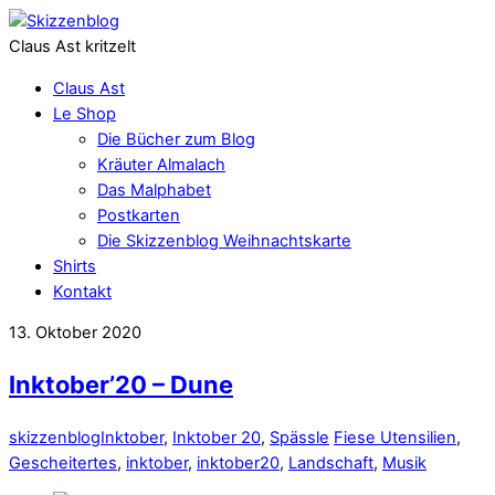
Claus Ast kritzelt
Claus Ast
Le Shop
Die Bücher zum Blog
Kräuter Almalach
Das Malphabet
Postkarten
Die Skizzenblog Weihnachtskarte
Shirts
Kontakt
13. Oktober 2020
Inktober’20 – Dune
skizzenblog
Inktober
,
Inktober 20
,
Spässle
Fiese Utensilien
,
Gescheitertes
,
inktober
,
inktober20
,
Landschaft
,
Musik