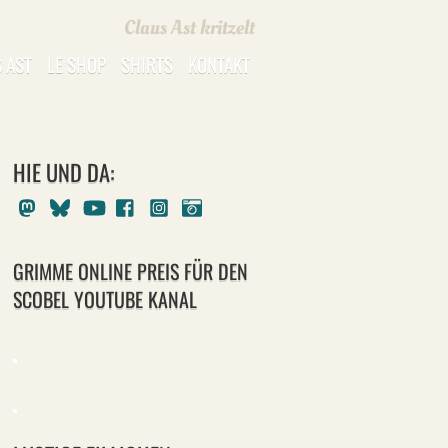
Claus Ast kritzelt
 AST
LE SHOP
SHIRTS
KONTAKT
HIE UND DA:
Mastodon
Bluesky
Youtube
Facebook
Instagram
Pixelfed
GRIMME ONLINE PREIS FÜR DEN
SCOBEL YOUTUBE KANAL