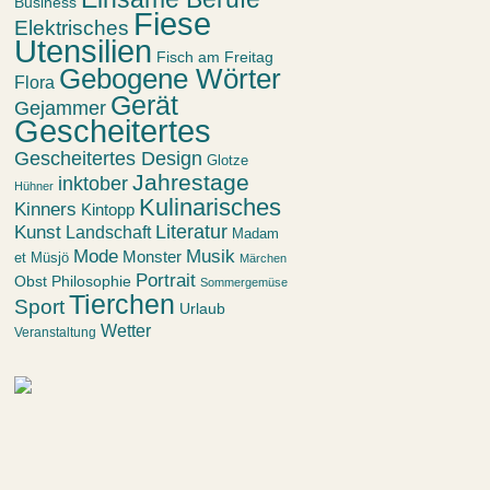
Business
Fiese
Elektrisches
Utensilien
Fisch am Freitag
Gebogene Wörter
Flora
Gerät
Gejammer
Gescheitertes
Gescheitertes Design
Glotze
Jahrestage
inktober
Hühner
Kulinarisches
Kinners
Kintopp
Kunst
Literatur
Landschaft
Madam
Mode
Musik
Monster
et Müsjö
Märchen
Portrait
Obst
Philosophie
Sommergemüse
Tierchen
Sport
Urlaub
Wetter
Veranstaltung