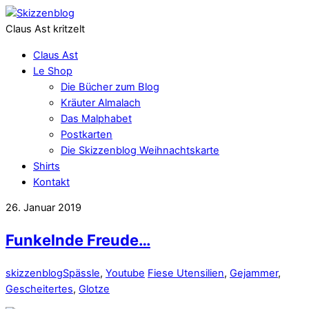
Claus Ast kritzelt
Claus Ast
Le Shop
Die Bücher zum Blog
Kräuter Almalach
Das Malphabet
Postkarten
Die Skizzenblog Weihnachtskarte
Shirts
Kontakt
26. Januar 2019
Funkelnde Freude…
skizzenblog
Spässle
,
Youtube
Fiese Utensilien
,
Gejammer
,
Gescheitertes
,
Glotze