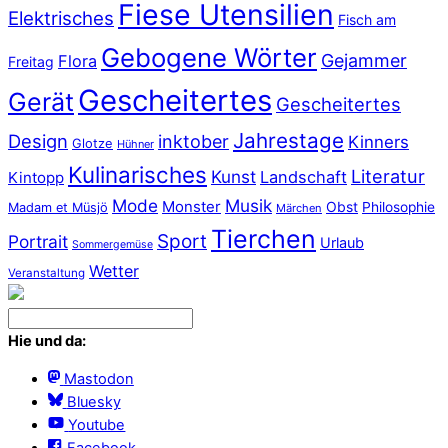
Fiese Utensilien
Elektrisches
Fisch am
Gebogene Wörter
Gejammer
Flora
Freitag
Gescheitertes
Gerät
Gescheitertes
Jahrestage
Design
inktober
Kinners
Glotze
Hühner
Kulinarisches
Literatur
Kunst
Landschaft
Kintopp
Mode
Musik
Monster
Obst
Philosophie
Madam et Müsjö
Märchen
Tierchen
Sport
Portrait
Urlaub
Sommergemüse
Wetter
Veranstaltung
Hie und da:
Mastodon
Bluesky
Youtube
Facebook