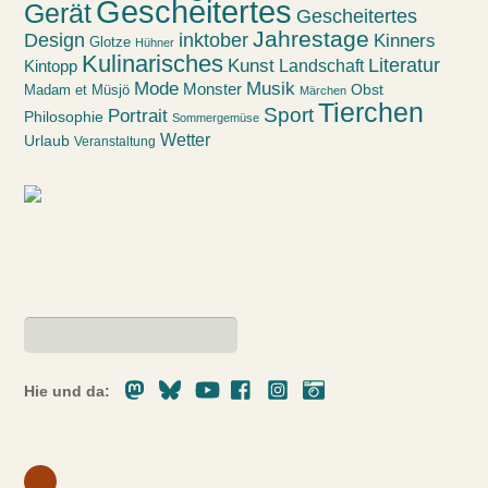
Gescheitertes
Gerät
Gescheitertes
Jahrestage
Design
inktober
Kinners
Glotze
Hühner
Kulinarisches
Kunst
Literatur
Landschaft
Kintopp
Mode
Musik
Monster
Obst
Madam et Müsjö
Märchen
Tierchen
Sport
Portrait
Philosophie
Sommergemüse
Wetter
Urlaub
Veranstaltung
Mastodon
Bluesky
Youtube
Facebook
Instagram
Pixelfed
Hie und da: