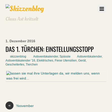
Claus Ast kritzelt
1. Dezember 2016
DAS 1. TÜRCHEN: EINSTELLUNGSSTOPP
skizzenblog
Astsventskalender
,
Spässle
Astsventskalender
,
Astsventskalender '16
,
Elektrisches
,
Fiese Utensilien
,
Gerät
,
Gescheitertes
,
Tierchen
«
Yesvember