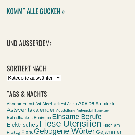
KOMMT ALLE GUCKEN »
UND AUSSERDEM:
SORTIERT NACH
Sortiert
nach
TAGS & NACHTS
Advice
Abnehmen mit Ast
Architektur
Abseits mit Ast
Adieu
Astsventskalender
Ausstellung
Automobil
Bastelage
Einsame Berufe
Befindlichkeit
Business
Fiese Utensilien
Elektrisches
Fisch am
Gebogene Wörter
Gejammer
Flora
Freitag