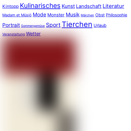
Kulinarisches
Literatur
Kunst
Landschaft
Kintopp
Mode
Musik
Monster
Obst
Philosophie
Madam et Müsjö
Märchen
Tierchen
Sport
Portrait
Urlaub
Sommergemüse
Wetter
Veranstaltung