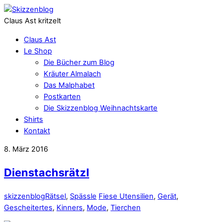
Claus Ast kritzelt
Claus Ast
Le Shop
Die Bücher zum Blog
Kräuter Almalach
Das Malphabet
Postkarten
Die Skizzenblog Weihnachtskarte
Shirts
Kontakt
8. März 2016
Dienstachsrätzl
skizzenblog
Rätsel
,
Spässle
Fiese Utensilien
,
Gerät
,
Gescheitertes
,
Kinners
,
Mode
,
Tierchen