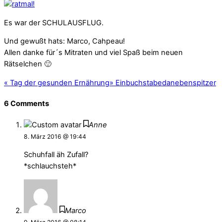
Es war der SCHULAUSFLUG.
Und gewußt hats: Marco, Cahpeau!
Allen danke für´s Mitraten und viel Spaß beim neuen
Rätselchen 🙂
«
Tag der gesunden Ernährung
»
Einbuchstabedanebenspitzer
6 Comments
Anne
8. März 2016 @ 19:44
Schuhfall äh Zufall?
*schlauchsteh*
Marco