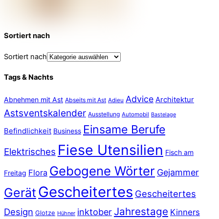
Sortiert nach
Sortiert nach
Tags & Nachts
Advice
Abnehmen mit Ast
Architektur
Abseits mit Ast
Adieu
Astsventskalender
Ausstellung
Automobil
Bastelage
Einsame Berufe
Befindlichkeit
Business
Fiese Utensilien
Elektrisches
Fisch am
Gebogene Wörter
Gejammer
Flora
Freitag
Gescheitertes
Gerät
Gescheitertes
Jahrestage
Design
inktober
Kinners
Glotze
Hühner