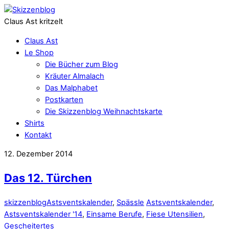
Claus Ast kritzelt
Claus Ast
Le Shop
Die Bücher zum Blog
Kräuter Almalach
Das Malphabet
Postkarten
Die Skizzenblog Weihnachtskarte
Shirts
Kontakt
12. Dezember 2014
Das 12. Türchen
skizzenblog
Astsventskalender
,
Spässle
Astsventskalender
,
Astsventskalender '14
,
Einsame Berufe
,
Fiese Utensilien
,
Gescheitertes