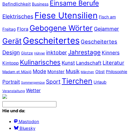
Einsame Berufe
Befindlichkeit
Business
Fiese Utensilien
Elektrisches
Fisch am
Gebogene Wörter
Gejammer
Flora
Freitag
Gescheitertes
Gerät
Gescheitertes
Jahrestage
Design
inktober
Kinners
Glotze
Hühner
Kulinarisches
Literatur
Kunst
Landschaft
Kintopp
Mode
Musik
Monster
Obst
Philosophie
Madam et Müsjö
Märchen
Tierchen
Sport
Portrait
Urlaub
Sommergemüse
Wetter
Veranstaltung
Hie und da:
Mastodon
Bluesky