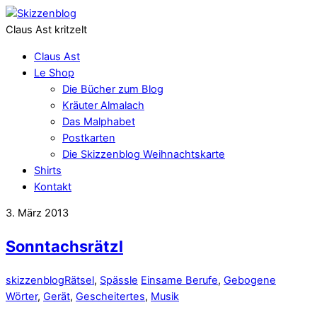
Claus Ast kritzelt
Claus Ast
Le Shop
Die Bücher zum Blog
Kräuter Almalach
Das Malphabet
Postkarten
Die Skizzenblog Weihnachtskarte
Shirts
Kontakt
3. März 2013
Sonntachsrätzl
skizzenblog
Rätsel
,
Spässle
Einsame Berufe
,
Gebogene
Wörter
,
Gerät
,
Gescheitertes
,
Musik