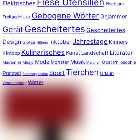
Fiese Utensilien
Elektrisches
Fisch am
Gebogene Wörter
Gejammer
Flora
Freitag
Gescheitertes
Gerät
Gescheitertes
Jahrestage
Design
inktober
Kinners
Glotze
Hühner
Kulinarisches
Literatur
Kunst
Landschaft
Kintopp
Mode
Musik
Monster
Obst
Philosophie
Madam et Müsjö
Märchen
Tierchen
Sport
Portrait
Urlaub
Sommergemüse
Wetter
Veranstaltung