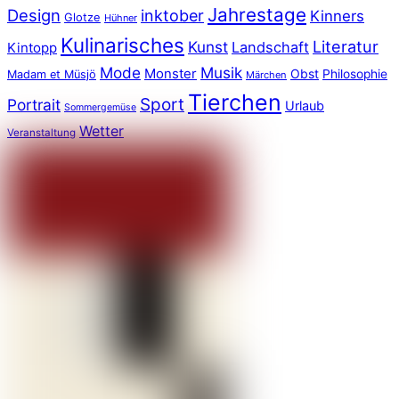
Jahrestage
Design
inktober
Kinners
Glotze
Hühner
Kulinarisches
Literatur
Kunst
Landschaft
Kintopp
Mode
Musik
Monster
Obst
Philosophie
Madam et Müsjö
Märchen
Tierchen
Sport
Portrait
Urlaub
Sommergemüse
Wetter
Veranstaltung