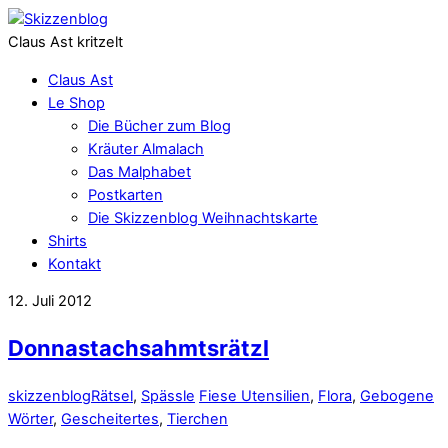
Claus Ast kritzelt
Claus Ast
Le Shop
Die Bücher zum Blog
Kräuter Almalach
Das Malphabet
Postkarten
Die Skizzenblog Weihnachtskarte
Shirts
Kontakt
12. Juli 2012
Donnastachsahmtsrätzl
skizzenblog
Rätsel
,
Spässle
Fiese Utensilien
,
Flora
,
Gebogene
Wörter
,
Gescheitertes
,
Tierchen