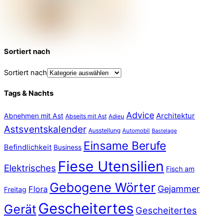
Sortiert nach
Sortiert nach
Tags & Nachts
Advice
Abnehmen mit Ast
Architektur
Abseits mit Ast
Adieu
Astsventskalender
Ausstellung
Automobil
Bastelage
Einsame Berufe
Befindlichkeit
Business
Fiese Utensilien
Elektrisches
Fisch am
Gebogene Wörter
Gejammer
Flora
Freitag
Gescheitertes
Gerät
Gescheitertes