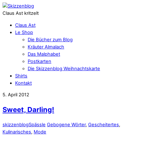
Claus Ast kritzelt
Claus Ast
Le Shop
Die Bücher zum Blog
Kräuter Almalach
Das Malphabet
Postkarten
Die Skizzenblog Weihnachtskarte
Shirts
Kontakt
5. April 2012
Sweet, Darling!
skizzenblog
Spässle
Gebogene Wörter
,
Gescheitertes
,
Kulinarisches
,
Mode