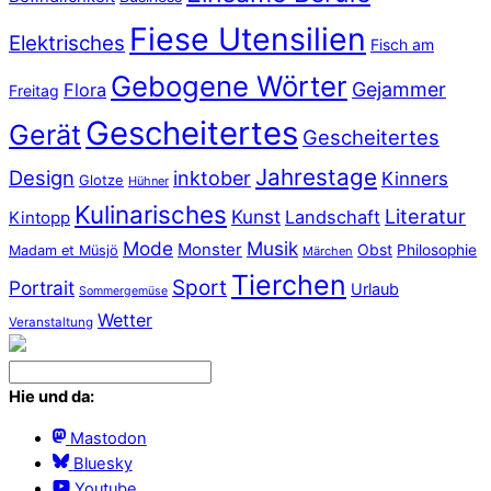
Fiese Utensilien
Elektrisches
Fisch am
Gebogene Wörter
Gejammer
Flora
Freitag
Gescheitertes
Gerät
Gescheitertes
Jahrestage
Design
inktober
Kinners
Glotze
Hühner
Kulinarisches
Literatur
Kunst
Landschaft
Kintopp
Mode
Musik
Monster
Obst
Philosophie
Madam et Müsjö
Märchen
Tierchen
Sport
Portrait
Urlaub
Sommergemüse
Wetter
Veranstaltung
Hie und da:
Mastodon
Bluesky
Youtube