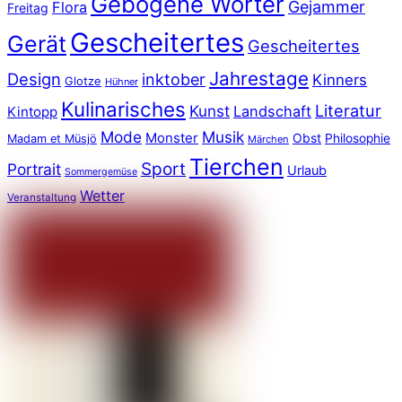
Gebogene Wörter
Gejammer
Flora
Freitag
Gescheitertes
Gerät
Gescheitertes
Jahrestage
Design
inktober
Kinners
Glotze
Hühner
Kulinarisches
Literatur
Kunst
Landschaft
Kintopp
Mode
Musik
Monster
Obst
Philosophie
Madam et Müsjö
Märchen
Tierchen
Sport
Portrait
Urlaub
Sommergemüse
Wetter
Veranstaltung