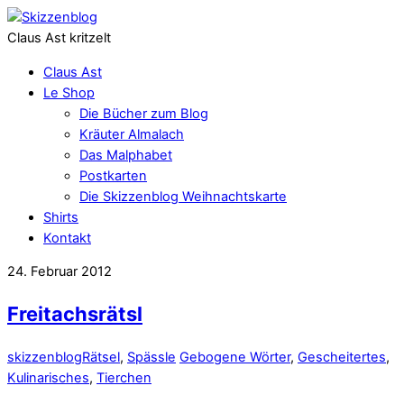
Claus Ast kritzelt
Claus Ast
Le Shop
Die Bücher zum Blog
Kräuter Almalach
Das Malphabet
Postkarten
Die Skizzenblog Weihnachtskarte
Shirts
Kontakt
24. Februar 2012
Freitachsrätsl
skizzenblog
Rätsel
,
Spässle
Gebogene Wörter
,
Gescheitertes
,
Kulinarisches
,
Tierchen