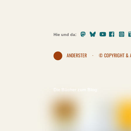
Mastodon
Bluesky
Youtube
Facebo
In
Hie und da:
ANDERSTER
·
© COPYRIGHT & 
Die Bücher zum Blog: