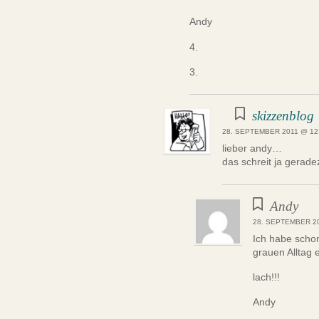
Andy
4.
3.
skizzenblog
28. SEPTEMBER 2011 @ 12
lieber andy…
das schreit ja gerad
Andy
28. SEPTEMBER 20
Ich habe scho
grauen Alltag
lach!!!
Andy