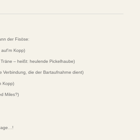
nn der Fisöse:
i auf’m Kopp)
Träne – heißt: heulende Pickelhaube)
e Verbindung, die der Bartaufnahme dient)
’m Kopp)
ed Miles?)
frage…!