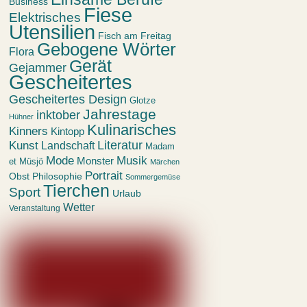
Business
Fiese
Elektrisches
Utensilien
Fisch am Freitag
Gebogene Wörter
Flora
Gerät
Gejammer
Gescheitertes
Gescheitertes Design
Glotze
Jahrestage
inktober
Hühner
Kulinarisches
Kinners
Kintopp
Kunst
Literatur
Landschaft
Madam
Mode
Musik
Monster
et Müsjö
Märchen
Portrait
Obst
Philosophie
Sommergemüse
Tierchen
Sport
Urlaub
Wetter
Veranstaltung