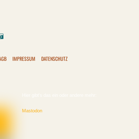
ok
stagram
Pixelfed
AGB
IMPRESSUM
DATENSCHUTZ
Hier gibt's das ein oder andere mehr:
Mastodon