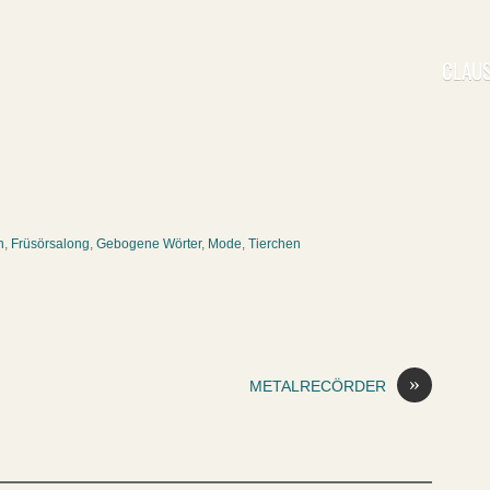
CLAUS
n
,
Früsörsalong
,
Gebogene Wörter
,
Mode
,
Tierchen
»
METALRECÖRDER