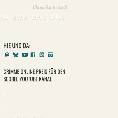
Claus Ast kritzelt
 AST
LE SHOP
SHIRTS
KONTAKT
HIE UND DA:
Mastodon
Bluesky
Youtube
Facebook
Instagram
Pixelfed
GRIMME ONLINE PREIS FÜR DEN
SCOBEL YOUTUBE KANAL