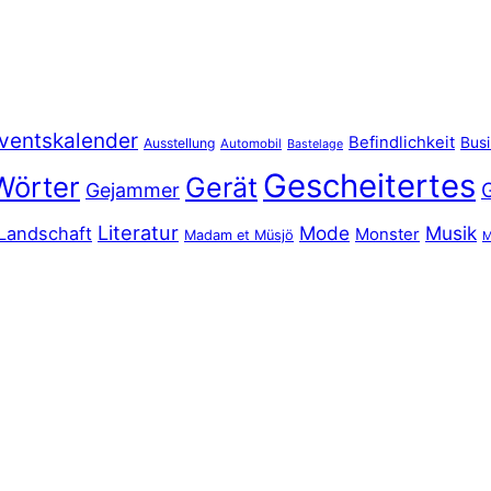
ventskalender
Befindlichkeit
Bus
Ausstellung
Automobil
Bastelage
Gescheitertes
Wörter
Gerät
Gejammer
Literatur
Mode
Musik
Landschaft
Monster
Madam et Müsjö
M