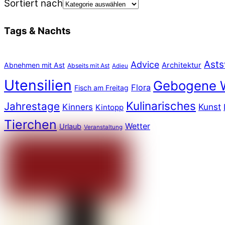
Sortiert nach
Tags & Nachts
Asts
Advice
Abnehmen mit Ast
Architektur
Abseits mit Ast
Adieu
Utensilien
Gebogene 
Flora
Fisch am Freitag
Kulinarisches
Jahrestage
Kunst
Kinners
Kintopp
Tierchen
Wetter
Urlaub
Veranstaltung