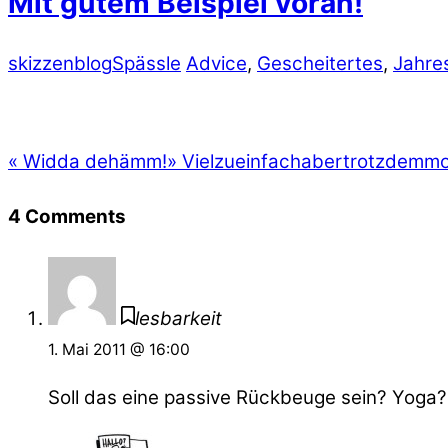
Mit gutem Beispiel voran!
skizzenblog
Spässle
Advice
,
Gescheitertes
,
Jahre
«
Widda dehämm!
»
Vielzueinfachabertrotzdemmo
4 Comments
lesbarkeit
1. Mai 2011 @ 16:00
Soll das eine passive Rückbeuge sein? Yoga?