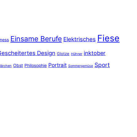
Fiese
Einsame Berufe
Elektrisches
iness
Gescheitertes Design
inktober
Glotze
Hühner
Sport
Portrait
Obst
Philosophie
ärchen
Sommergemüse