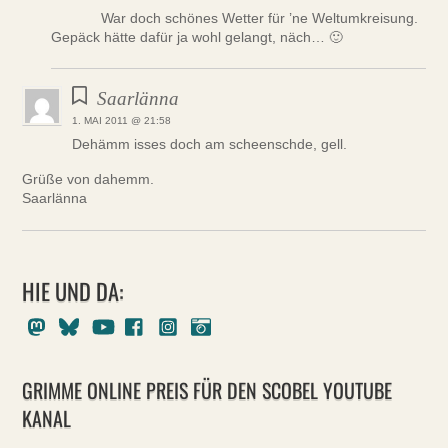
War doch schönes Wetter für ’ne Weltumkreisung.
Gepäck hätte dafür ja wohl gelangt, näch… 🙂
Saarlänna
1. MAI 2011 @ 21:58
Dehämm isses doch am scheenschde, gell.
Grüße von dahemm.
Saarlänna
HIE UND DA:
Mastodon
Bluesky
Youtube
Facebook
Instagram
Pixelfed
GRIMME ONLINE PREIS FÜR DEN SCOBEL YOUTUBE
KANAL