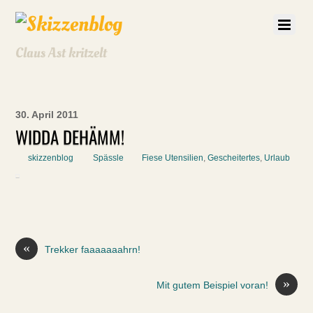
Claus Ast kritzelt
30. April 2011
WIDDA DEHÄMM!
skizzenblog
Spässle
Fiese Utensilien
,
Gescheitertes
,
Urlaub
«
Trekker faaaaaaahrn!
»
Mit gutem Beispiel voran!