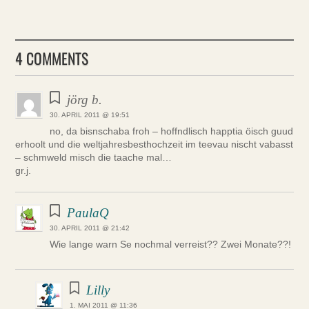
4 COMMENTS
jörg b.
30. APRIL 2011 @ 19:51
no, da bisnschaba froh – hoffndlisch happtia öisch guud
erhoolt und die weltjahresbesthochzeit im teevau nischt vabasst
– schmweld misch die taache mal…
gr.j.
PaulaQ
30. APRIL 2011 @ 21:42
Wie lange warn Se nochmal verreist?? Zwei Monate??!
Lilly
1. MAI 2011 @ 11:36