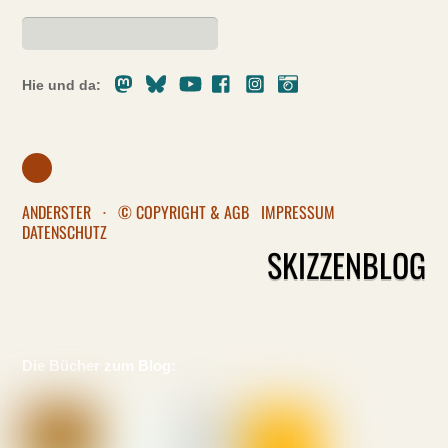
Mastodon
Bluesky
Youtube
Facebook
Instagram
Pixelfed
Hie und da:
ANDERSTER
·
© COPYRIGHT & AGB
IMPRESSUM
DATENSCHUTZ
SKIZZENBLOG
Die Bücher zum Blog: