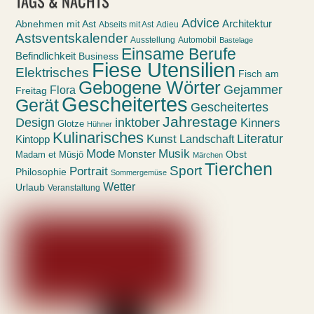
TAGS & NACHTS
Advice
Abnehmen mit Ast
Architektur
Abseits mit Ast
Adieu
Astsventskalender
Ausstellung
Automobil
Bastelage
Einsame Berufe
Befindlichkeit
Business
Fiese Utensilien
Elektrisches
Fisch am
Gebogene Wörter
Gejammer
Flora
Freitag
Gescheitertes
Gerät
Gescheitertes
Jahrestage
Design
inktober
Kinners
Glotze
Hühner
Kulinarisches
Kunst
Literatur
Landschaft
Kintopp
Mode
Musik
Monster
Obst
Madam et Müsjö
Märchen
Tierchen
Sport
Portrait
Philosophie
Sommergemüse
Wetter
Urlaub
Veranstaltung