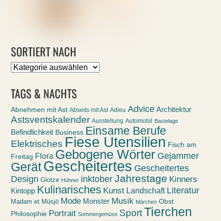
SORTIERT NACH
Sortiert
nach
TAGS & NACHTS
Advice
Abnehmen mit Ast
Architektur
Abseits mit Ast
Adieu
Astsventskalender
Ausstellung
Automobil
Bastelage
Einsame Berufe
Befindlichkeit
Business
Fiese Utensilien
Elektrisches
Fisch am
Gebogene Wörter
Gejammer
Flora
Freitag
Gescheitertes
Gerät
Gescheitertes
Jahrestage
Design
inktober
Kinners
Glotze
Hühner
Kulinarisches
Kunst
Literatur
Landschaft
Kintopp
Mode
Musik
Monster
Obst
Madam et Müsjö
Märchen
Tierchen
Sport
Portrait
Philosophie
Sommergemüse