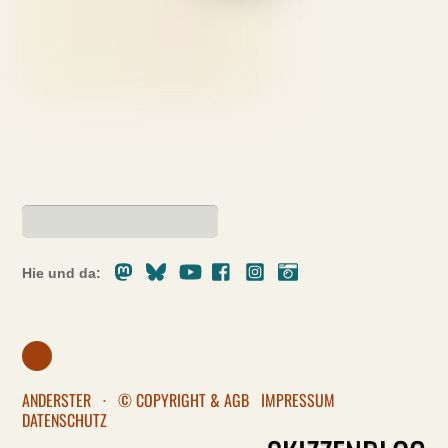
Mastodon
Bluesky
Youtube
Facebook
Instagram
Pixelfed
Hie und da:
ANDERSTER
·
© COPYRIGHT & AGB
IMPRESSUM
DATENSCHUTZ