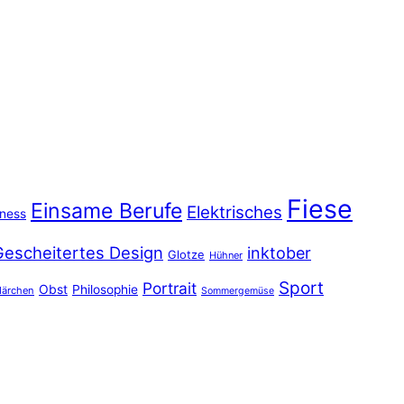
Fiese
Einsame Berufe
Elektrisches
iness
Gescheitertes Design
inktober
Glotze
Hühner
Sport
Portrait
Obst
Philosophie
ärchen
Sommergemüse