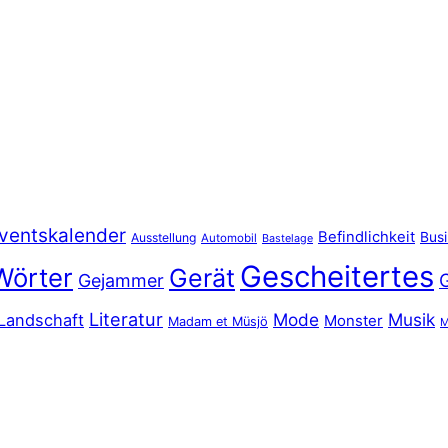
ventskalender
Befindlichkeit
Bus
Ausstellung
Automobil
Bastelage
Gescheitertes
Wörter
Gerät
Gejammer
Literatur
Mode
Musik
Landschaft
Monster
Madam et Müsjö
M