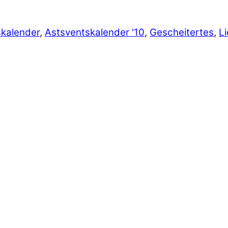
skalender
,
Astsventskalender '10
,
Gescheitertes
,
L