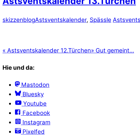
Astsventskalender 13.Türchen
skizzenblog
Astsventskalender
,
Spässle
Astsvent
«
Astsventskalender 12.Türchen
»
Gut gemeint…
Hie und da:
Mastodon
Bluesky
Youtube
Facebook
Instagram
Pixelfed