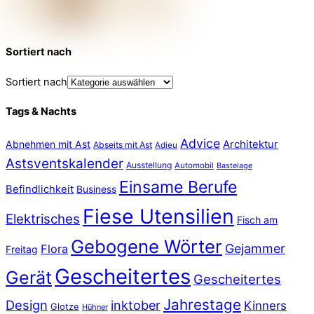
Sortiert nach
Sortiert nach
Tags & Nachts
Advice
Abnehmen mit Ast
Architektur
Abseits mit Ast
Adieu
Astsventskalender
Ausstellung
Automobil
Bastelage
Einsame Berufe
Befindlichkeit
Business
Fiese Utensilien
Elektrisches
Fisch am
Gebogene Wörter
Gejammer
Flora
Freitag
Gescheitertes
Gerät
Gescheitertes
Jahrestage
Design
inktober
Kinners
Glotze
Hühner