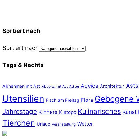
Sortiert nach
Sortiert nach
Tags & Nachts
Asts
Advice
Abnehmen mit Ast
Architektur
Abseits mit Ast
Adieu
Utensilien
Gebogene 
Flora
Fisch am Freitag
Kulinarisches
Jahrestage
Kunst
Kinners
Kintopp
Tierchen
Wetter
Urlaub
Veranstaltung