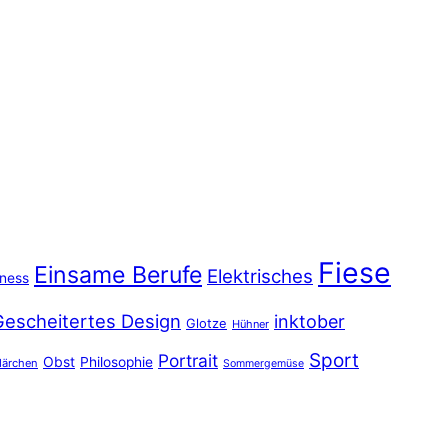
Fiese
Einsame Berufe
Elektrisches
iness
Gescheitertes Design
inktober
Glotze
Hühner
Sport
Portrait
Obst
Philosophie
ärchen
Sommergemüse