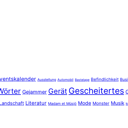
ventskalender
Befindlichkeit
Bus
Ausstellung
Automobil
Bastelage
Gescheitertes
Wörter
Gerät
Gejammer
Literatur
Mode
Musik
Landschaft
Monster
Madam et Müsjö
M