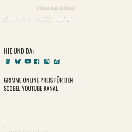
Claus Ast kritzelt
 AST
LE SHOP
SHIRTS
KONTAKT
HIE UND DA:
Mastodon
Bluesky
Youtube
Facebook
Instagram
Pixelfed
GRIMME ONLINE PREIS FÜR DEN
SCOBEL YOUTUBE KANAL