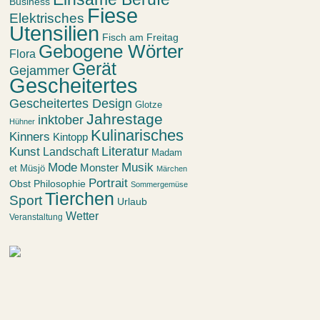
Business
Fiese
Elektrisches
Utensilien
Fisch am Freitag
Gebogene Wörter
Flora
Gerät
Gejammer
Gescheitertes
Gescheitertes Design
Glotze
Jahrestage
inktober
Hühner
Kulinarisches
Kinners
Kintopp
Kunst
Literatur
Landschaft
Madam
Mode
Musik
Monster
et Müsjö
Märchen
Portrait
Obst
Philosophie
Sommergemüse
Tierchen
Sport
Urlaub
Wetter
Veranstaltung