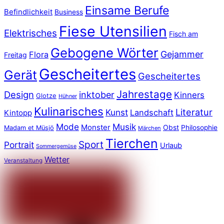
Einsame Berufe
Befindlichkeit
Business
Fiese Utensilien
Elektrisches
Fisch am
Gebogene Wörter
Gejammer
Flora
Freitag
Gescheitertes
Gerät
Gescheitertes
Jahrestage
Design
inktober
Kinners
Glotze
Hühner
Kulinarisches
Literatur
Kunst
Landschaft
Kintopp
Mode
Musik
Monster
Obst
Philosophie
Madam et Müsjö
Märchen
Tierchen
Sport
Portrait
Urlaub
Sommergemüse
Wetter
Veranstaltung