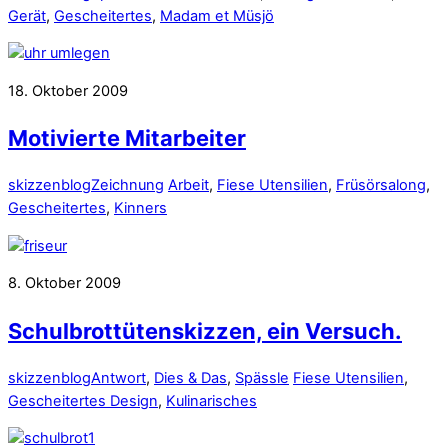
Gerät
,
Gescheitertes
,
Madam et Müsjö
18. Oktober 2009
Motivierte Mitarbeiter
skizzenblog
Zeichnung
Arbeit
,
Fiese Utensilien
,
Früsörsalong
,
Gescheitertes
,
Kinners
8. Oktober 2009
Schulbrottütenskizzen, ein Versuch.
skizzenblog
Antwort
,
Dies & Das
,
Spässle
Fiese Utensilien
,
Gescheitertes Design
,
Kulinarisches