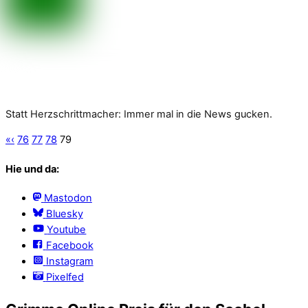
Statt Herzschrittmacher: Immer mal in die News gucken.
«
‹
76
77
78
79
Hie und da:
Mastodon
Bluesky
Youtube
Facebook
Instagram
Pixelfed