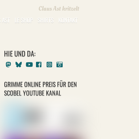
Claus Ast kritzelt
 AST
LE SHOP
SHIRTS
KONTAKT
HIE UND DA:
Mastodon
Bluesky
Youtube
Facebook
Instagram
Pixelfed
GRIMME ONLINE PREIS FÜR DEN
SCOBEL YOUTUBE KANAL