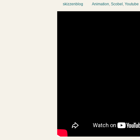
skizzenblog
Animation
,
Scobel
,
Youtube