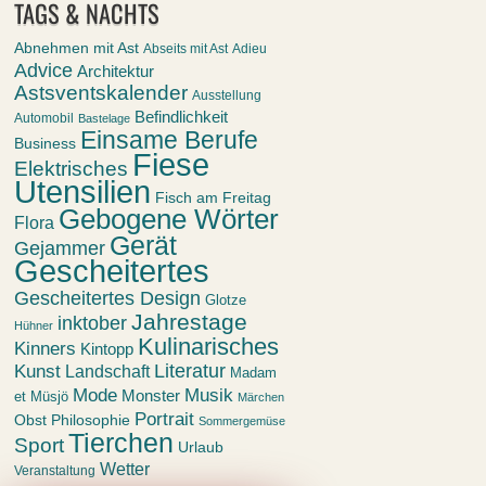
TAGS & NACHTS
Abnehmen mit Ast
Abseits mit Ast
Adieu
Advice
Architektur
Astsventskalender
Ausstellung
Befindlichkeit
Automobil
Bastelage
Einsame Berufe
Business
Fiese
Elektrisches
Utensilien
Fisch am Freitag
Gebogene Wörter
Flora
Gerät
Gejammer
Gescheitertes
Gescheitertes Design
Glotze
Jahrestage
inktober
Hühner
Kulinarisches
Kinners
Kintopp
Kunst
Literatur
Landschaft
Madam
Mode
Musik
Monster
et Müsjö
Märchen
Portrait
Obst
Philosophie
Sommergemüse
Tierchen
Sport
Urlaub
Wetter
Veranstaltung