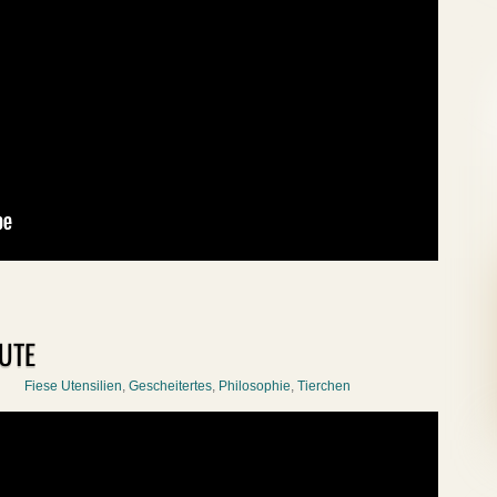
UTE
Fiese Utensilien
,
Gescheitertes
,
Philosophie
,
Tierchen