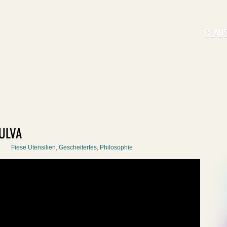
CLAUS
ULVA
Fiese Utensilien
,
Gescheitertes
,
Philosophie