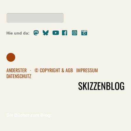
Mastodon
Bluesky
Youtube
Facebook
Instagram
Pixelfed
Hie und da:
ANDERSTER
·
© COPYRIGHT & AGB
IMPRESSUM
DATENSCHUTZ
SKIZZENBLOG
Die Bücher zum Blog: