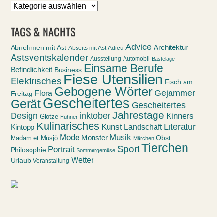
Sortiert
nach
TAGS & NACHTS
Advice
Abnehmen mit Ast
Architektur
Abseits mit Ast
Adieu
Astsventskalender
Ausstellung
Automobil
Bastelage
Einsame Berufe
Befindlichkeit
Business
Fiese Utensilien
Elektrisches
Fisch am
Gebogene Wörter
Gejammer
Flora
Freitag
Gescheitertes
Gerät
Gescheitertes
Jahrestage
Design
inktober
Kinners
Glotze
Hühner
Kulinarisches
Kunst
Literatur
Landschaft
Kintopp
Mode
Musik
Monster
Obst
Madam et Müsjö
Märchen
Tierchen
Sport
Portrait
Philosophie
Sommergemüse
Wetter
Urlaub
Veranstaltung