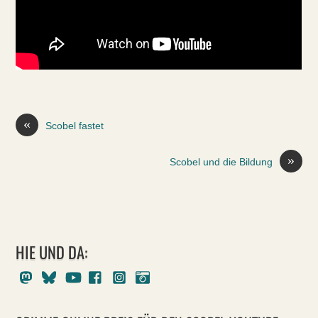
«
Scobel fastet
»
Scobel und die Bildung
HIE UND DA:
Mastodon
Bluesky
Youtube
Facebook
Instagram
Pixelfed