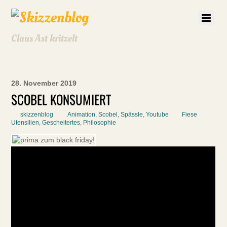
Claus Ast kritzelt
28. November 2019
SCOBEL KONSUMIERT
skizzenblog
Animation
,
Scobel
,
Spässle
,
Youtube
Fiese
Utensilien
,
Gescheitertes
,
Philosophie